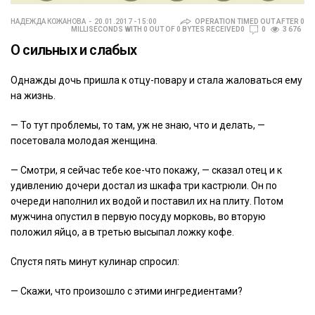
НАДЕЖДА КОЖАНОВА
20.01.2017 - 15:00
OPERATION TIMED OUT AFTER 0
MILLISECONDS WITH 0 OUT OF 0 BYTES RECEIVED0
0
3 676
О сильных и слабых
Однажды дочь пришла к отцу-повару и стала жаловаться ему
на жизнь.
— То тут проблемы, то там, уж не знаю, что и делать, —
посетовала молодая женщина.
— Смотри, я сейчас тебе кое-что покажу, — сказал отец и к
удивлению дочери достал из шкафа три кастрюли. Он по
очереди наполнил их водой и поставил их на плиту. Потом
мужчина опустил в первую посуду морковь, во вторую
положил яйцо, а в третью высыпал ложку кофе.
Спустя пять минут кулинар спросил:
— Скажи, что произошло с этими ингредиентами?