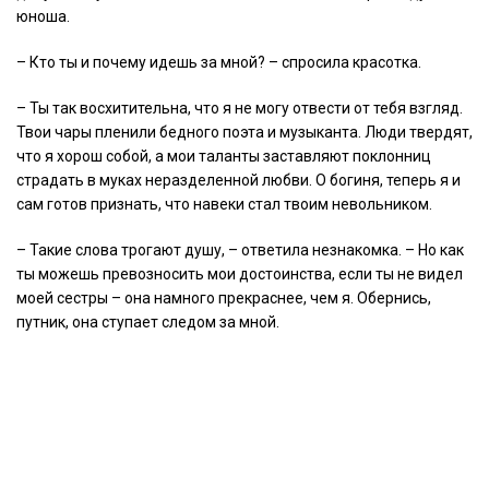
юноша.
– Кто ты и почему идешь за мной? – спросила красотка.
– Ты так восхитительна, что я не могу отвести от тебя взгляд.
Твои чары пленили бедного поэта и музыканта. Люди твердят,
что я хорош собой, а мои таланты заставляют поклонниц
страдать в муках неразделенной любви. О богиня, теперь я и
сам готов признать, что навеки стал твоим невольником.
– Такие слова трогают душу, – ответила незнакомка. – Но как
ты можешь превозносить мои достоинства, если ты не видел
моей сестры – она намного прекраснее, чем я. Обернись,
путник, она ступает следом за мной.