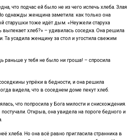
на, что подчас ей было не из чего испечь хлеба. Злая
 Но однажды женщина заметила: как только она
ной старушки тоже идёт дым. «Неужели старуха
ь выпекает хлеб?» – удивилась соседка. Она решила
и. Та усадила женщину за стол и угостила свежим
дь раньше у тебя не было ни гроша! – спросила
 соседкины упрёки в бедности, и она решила
гда видела, что в соседнем доме пекут хлеб.
ялась, что попросила у Бога милости и снисхождения.
ё постучали. Открыв, она увидела на пороге бедного и
.
неё хлеба. Но она всё равно пригласила странника в