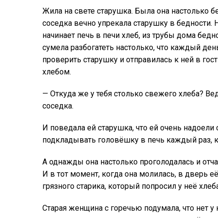
Жила на свете старушка. Была она настолько бед
соседка вечно упрекала старушку в бедности.
начинает печь в печи хлеб, из трубы дома бед
сумела разбогатеть настолько, что каждый ден
проверить старушку и отправилась к ней в гост
хлебом.
— Откуда же у тебя столько свежего хлеба? Ве
соседка.
И поведала ей старушка, что ей очень надоели
подкладывать головёшку в печь каждый раз, ко
А однажды она настолько проголодалась и отча
И в тот момент, когда она молилась, в дверь е
грязного старика, который попросил у неё хлеба
Старая женщина с горечью подумала, что нет у 