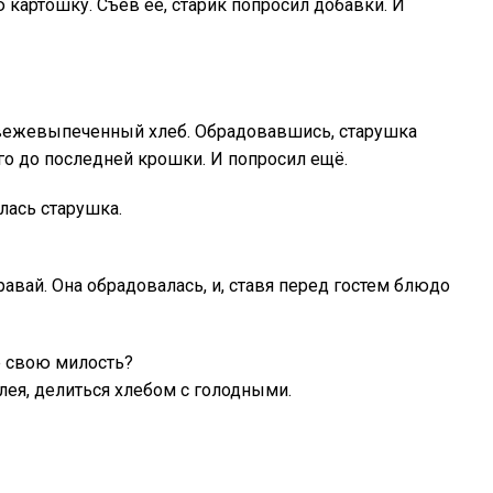
картошку. Съев её, старик попросил добавки. И
свежевыпеченный хлеб. Обрадовавшись, старушка
его до последней крошки. И попросил ещё.
лась старушка.
аравай. Она обрадовалась, и, ставя перед гостем блюдо
е свою милость?
алея, делиться хлебом с голодными.