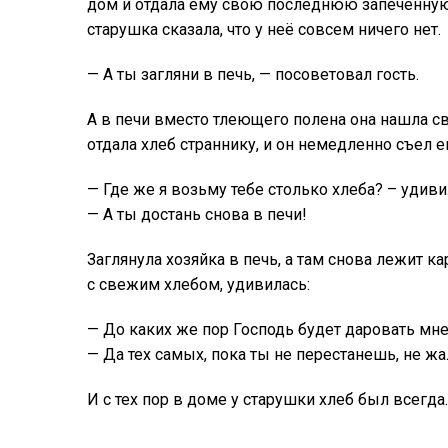
дом и отдала ему свою последнюю запечённую 
старушка сказала, что у неё совсем ничего нет.
— А ты загляни в печь, — посоветовал гость.
А в печи вместо тлеющего полена она нашла 
отдала хлеб страннику, и он немедленно съел 
— Где же я возьму тебе столько хлеба? – удиви
— А ты достань снова в печи!
Заглянула хозяйка в печь, а там снова лежит к
с свежим хлебом, удивилась:
— До каких же пор Господь будет даровать мн
— Да тех самых, пока ты не перестанешь, не ж
И с тех пор в доме у старушки хлеб был всегда.