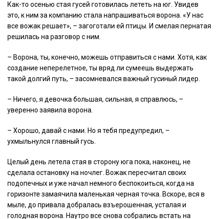
Как-то осенью стая гусей готовилась лететь на юг. Увидев
это, к ним за компанию стала напрашиваться ворона. «У нас
все вожак решает», – загоготали ей птицы. И смелая пернатая
решилась на разговор с ним.
– Ворона, ты, конечно, можешь отправиться с нами. Хотя, как
создание неперелетное, ты вряд ли сумеешь выдержать
такой долгий путь, – засомневался важный гусиный лидер.
– Ничего, я девочка большая, сильная, я справлюсь, –
уверенно заявила ворона.
– Хорошо, давай с нами. Но я тебя предупредил, –
ухмыльнулся главный гусь.
Целый день летела стая в сторону юга пока, наконец, не
сделала остановку на ночлег. Вожак пересчитал своих
подопечных и уже начал немного беспокоиться, когда на
горизонте замаячила маленькая черная точка. Вскоре, вся в
мыле, до привала добралась взъерошенная, усталая и
голодная ворона. Наутро все снова собрались встать на