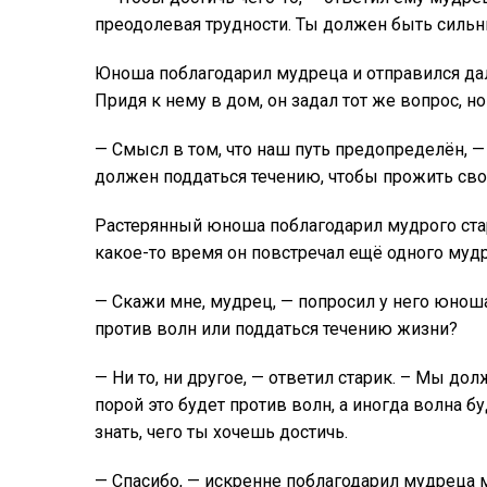
преодолевая трудности. Ты должен быть сильны
Юноша поблагодарил мудреца и отправился дал
Придя к нему в дом, он задал тот же вопрос, 
— Смысл в том, что наш путь предопределён, —
должен поддаться течению, чтобы прожить сво
Растерянный юноша поблагодарил мудрого стар
какое-то время он повстречал ещё одного мудр
— Скажи мне, мудрец, — попросил у него юно
против волн или поддаться течению жизни?
— Ни то, ни другое, — ответил старик. – Мы до
порой это будет против волн, а иногда волна б
знать, чего ты хочешь достичь.
— Спасибо, — искренне поблагодарил мудреца 