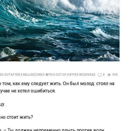
D OUT AFTER 0 MILLISECONDS WITH 0 OUT OF 0 BYTES RECEIVED0
0
934
ом, как ему следует жить. Он был молод: стоял на
лучае не хотел ошибиться.
цу.
ьно стоит жить?
ц. – Ты должен непременно плыть против волн,