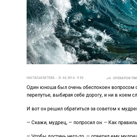
НАСТАСЬЯ БЕТЕВА
21.06.2016 - 9:00
OPERATION TIME
Один юноша был очень обеспокоен вопросом о т
перепутье, выбирая себе дорогу, и ни в коем с
И вот он решил обратиться за советом к мудре
— Скажи, мудрец, — попросил он. – Как правил
— Чтобы достичь чего-то, — ответил ему мудре