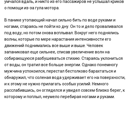
умчался вдаль, и никто из его пассажиров не услышал криков
о помощи из-за гула мотора.
В панике утопающий начал сильно бить по воде руками и
ногами, стараясь не пойти ко дну. Он то и дело проваливался
под воду, но потом снова всплывал. Вокруг него поднялись
волны, которые по мере нарастания интенсивности его
движений поднимались все выше и выше. Человек
запаниковал еще сильнее, списав увеличение волн на
собирающуюся разбушеваться стихию. Стараясь уклониться
от воды, он тратил все больше энергии. Однако понемногу
мужчина успокоился, перестал бестолково барахтаться и
обнаружил, что соленая вода удерживает его на поверхности,
и к этому не нужно прилагать особых усилий. Немного
расслабившись, он огляделся и увидел совсем близко берег, к
которому и поплыл, неумело перебирая ногами и руками.