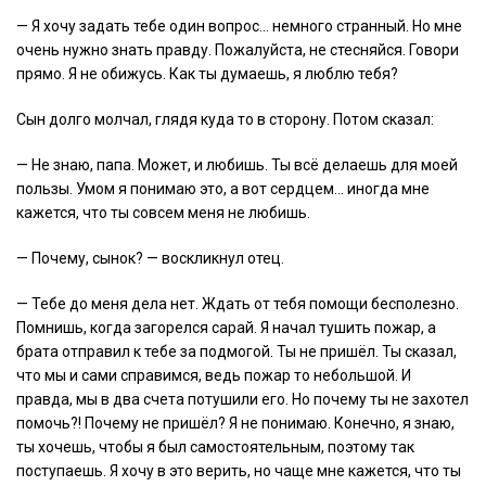
— Я хочу задать тебе один вопрос… немного странный. Но мне
очень нужно знать правду. Пожалуйста, не стесняйся. Говори
прямо. Я не обижусь. Как ты думаешь, я люблю тебя?
Сын долго молчал, глядя куда то в сторону. Потом сказал:
— Не знаю, папа. Может, и любишь. Ты всё делаешь для моей
пользы. Умом я понимаю это, а вот сердцем… иногда мне
кажется, что ты совсем меня не любишь.
— Почему, сынок? — воскликнул отец.
— Тебе до меня дела нет. Ждать от тебя помощи бесполезно.
Помнишь, когда загорелся сарай. Я начал тушить пожар, а
брата отправил к тебе за подмогой. Ты не пришёл. Ты сказал,
что мы и сами справимся, ведь пожар то небольшой. И
правда, мы в два счета потушили его. Но почему ты не захотел
помочь?! Почему не пришёл? Я не понимаю. Конечно, я знаю,
ты хочешь, чтобы я был самостоятельным, поэтому так
поступаешь. Я хочу в это верить, но чаще мне кажется, что ты