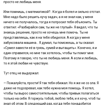
просто не любишь меня.
Или помнишь, с математикой?.. Когда я болел и сильно отстал.
Мне надо было решить кучу задач, а я не знал как, у меня
ничего не получалось, тогда я попросил тебя объяснить. Ты
ответил: «Разбирайся сам, ты же не глупый». Я видел, что ты
знаешь решение, просто не хочешь мне помочь. Ты не
представляешь, как я на тебя обиделся. А когда у меня
забуксовала машина… Я думал, ты поможешь, а ты сказал:
«Сумел завести её в грязь, сумей и вытащить». Конечно, я и
один справился, но мне так хотелось, чтобы ты помог мне.
Поэтому я говорю, что ты не любишь меня. А если и любишь,
то я этой любви не чувствую.
Тут отец не выдержал:
— Пожалуйста, прости! Я так тебя обижал. Но я же не со зла. Я
даже не подозревал, как тебе нужна моя помощь. Я хотел,
чтобы ты вырос самостоятельным, чтобы привык полагаться
только на себя. Я горжусь тобой, люблю тебя, и я хочу, чтоб ты
знал об этом. В следующий раз, когда тебе понадобится