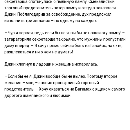
секретарша споткнулась о пыльную лампу. Смекалистый
торговый представитель потер лампу и оттуда показался
Джин. Поблагодарив за освобождение, дух предложил
исполнить три желания – по одному на каждого.
– Чур я первая, ведь если бы не я, вы бы не нашли эту лампу! –
затараторила секретарша так рьяно, что мужчины пропустили
даму вперед. – Я хочу прямо сейчас быть на Гавайях, на яхте,
развлекаться и ни о чем не думать!
Джин хлопнул в ладоши и женщина испарилась.
– Если бы не я, Джин вообще бы не вылез. Поэтому второе
желание – мое, – заявил пронырливый торговый
представитель. – Хочу оказаться на Багамах с ящиком самого
дорогого шампанского и любимой.