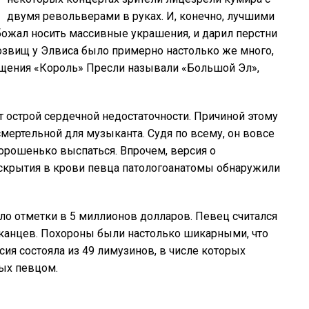
двумя револьверами в руках. И, конечно, лучшими
божал носить массивные украшения, и дарил перстни
звищ у Элвиса было примерно настолько же много,
ащения «Король» Пресли называли «Большой Эл»,
от острой сердечной недостаточности. Причиной этому
смертельной для музыканта. Судя по всему, он вовсе
 хорошенько выспаться. Впрочем, версия о
вскрытия в крови певца патологоанатомы обнаружили
ло отметки в 5 миллионов долларов. Певец считался
иканцев. Похороны были настолько шикарными, что
сия состояла из 49 лимузинов, в числе которых
ых певцом.