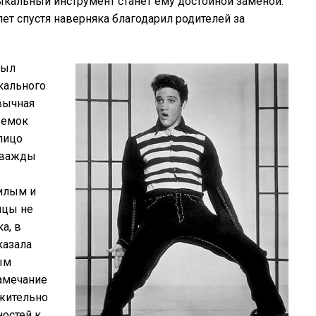
ыкальный инструмент станет ему достойной заменой.
лет спустя наверняка благодарил родителей за
был
кального
вычная
ъемок
лицо
дважды
илым и
ицы не
а, в
казала
ым
амечание
ежительно
ностей к