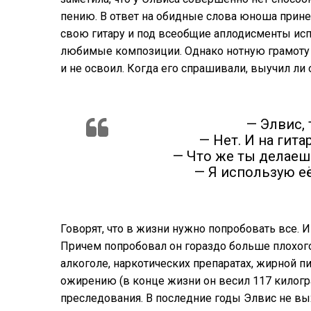
пению. В ответ на обидные слова юноша прине
свою гитару и под всеобщие аплодисменты ис
любимые композиции. Однако нотную грамоту 
и не освоил. Когда его спрашивали, выучил ли
— Элвис,
— Нет. И на гита
— Что же ты делаешь
— Я использую её
Говорят, что в жизни нужно попробовать все.
Причем попробовал он гораздо больше плохого
алкоголе, наркотических препаратах, жирной 
ожирению (в конце жизни он весил 117 килогра
преследования. В последние годы Элвис не вых