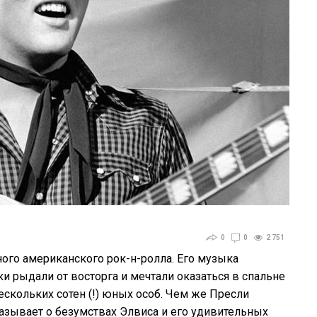
0
0
2 751
го американского рок-н-ролла. Его музыка
и рыдали от восторга и мечтали оказаться в спальне
нескольких сотен (!) юных особ. Чем же Пресли
азывает о безумствах Элвиса и его удивительных