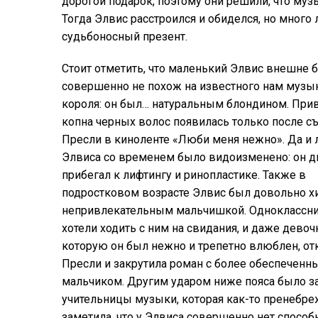
дорогой подарок, поэтому они решили, что муз
Тогда Элвис расстроился и обиделся, но много 
судьбоносный презент.
Стоит отметить, что маленький Элвис внешне 
совершенно не похож на известного нам музы
короля: он был… натуральным блондином. При
копна черных волос появилась только после с
Пресли в киноленте «Люби меня нежно». Да и 
Элвиса со временем было видоизменено: он 
прибегал к лифтингу и ринопластике. Также в
подростковом возрасте Элвис был довольно х
непривлекательным мальчишкой. Одноклассн
хотели ходить с ним на свидания, и даже девочк
которую он был нежно и трепетно влюблен, от
Пресли и закрутила роман с более обеспеченн
мальчиком. Другим ударом ниже пояса было з
учительницы музыки, которая как-то пренебр
заметила, что у Элвиса совершенно нет способ