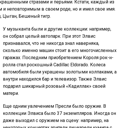
крашенными стразами и перьями. Кстати, каждый из
 и неповторимым в своем роде, но и имел свое имя.
, Цыган, Бешеный тигр.
У музыканта были и другие коллекции: например,
он собрал целый автопарк. При этот Элвис
признавался, что не никогда знал наверняка,
сколько именно машин стоит в его многочисленных
гаражах. Последним приобретением Короля рок-н-
ролла стал роскошный Cadillac Eldorado. Колеса
автомобиля были украшены золотыми колпаками, а
внутри находился бар и телевизор. Также Элвис
подарил шикарный розовый «Кадиллак» своей
матери.
Еще одним увлечением Пресли было оружие. В
коллекции Элвиса было 37 экземпляров. Иногда он
даже выходил с оружием на сцену: например, на
некоторых концертах зрители лицезрели кумира с