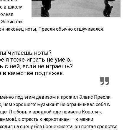
с в школу
полнял
Элвис так
 он наконец ноты, Пресли обычно отшучивался:
 ты читаешь ноты?
ре я тоже играть не умею.
 с ней, если не играешь?
 в качестве подтяжек.
 Именно под этим девизом и прожил Элвис Пресли.
, чем хорошего: музыкант не ограничивал себя в
пище. Любовь к вредной еде привела Короля к
ммов), а страсть к наркотикам — к мании
одил на сцену без бронежилета: он прятал средство