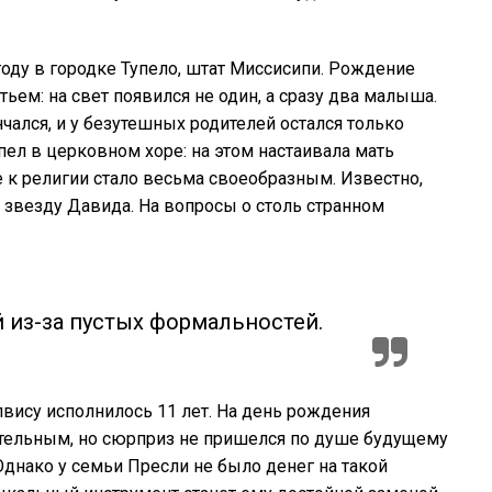
году в городке Тупело, штат Миссисипи. Рождение
ьем: на свет появился не один, а сразу два малыша.
ался, и у безутешных родителей остался только
пел в церковном хоре: на этом настаивала мать
 к религии стало весьма своеобразным. Известно,
и звезду Давида. На вопросы о столь странном
ай из-за пустых формальностей.
лвису исполнилось 11 лет. На день рождения
ительным, но сюрприз не пришелся по душе будущему
Однако у семьи Пресли не было денег на такой