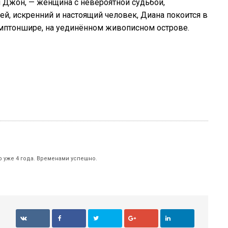
н Джон, — женщина с невероятной судьбой,
й, искренний и настоящий человек, Диана покоится в
мптоншире, на уединённом живописном острове.
р уже 4 года. Временами успешно.