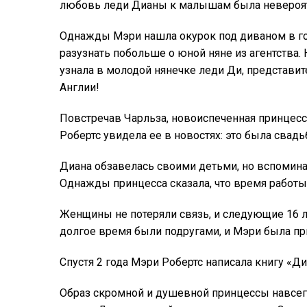
любовь леди Дианы к малышам была невероят
Однажды Мэри нашла окурок под диваном в гос
разузнать побольше о юной няне из агентства.
узнала в молодой нянечке леди Ди, представи
Англии!
Повстречав Чарльза, новоиспеченная принцесс
Робертс увидела ее в новостях: это была свад
Диана обзавелась своими детьми, но вспомина
Однажды принцесса сказала, что время работы
Женщины не потеряли связь, и следующие 16 л
долгое время были подругами, и Мэри была пр
Спустя 2 года Мэри Робертс написала книгу «Ди
Образ скромной и душевной принцессы навсегда