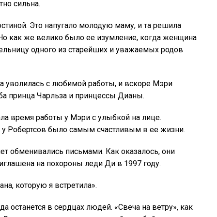
но сильна.
тиной. Это напугало молодую маму, и та решила
 Но как же велико было ее изумление, когда женщина
тельницу одного из старейших и уважаемых родов
а уволилась с любимой работы, и вскоре Мэри
ьба принца Чарльза и принцессы Дианы.
ла время работы у Мэри с улыбкой на лице.
 у Робертсов было самым счастливым в ее жизни.
ет обменивались письмами. Как оказалось, они
иглашена на похороны леди Ди в 1997 году.
ана, которую я встретила».
 останется в сердцах людей. «Свеча на ветру», как