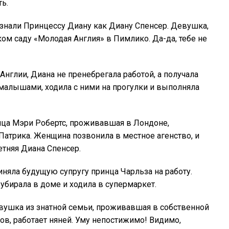
ть.
 знали Принцессу Диану как Диану Спенсер. Девушка,
ком саду «Молодая Англия» в Пимлико. Да-да, тебе не
нглии, Диана не пренебрегала работой, а получала
а малышами, ходила с ними на прогулки и выполняла
ица Мэри Робертс, проживавшая в Лондоне,
Патрика. Женщина позвонила в местное агенство, и
етняя Диана Спенсер.
няла будущую супругу принца Чарльза на работу.
убирала в доме и ходила в супермаркет.
евушка из знатной семьи, проживавшая в собственной
ов, работает няней. Уму непостижимо! Видимо,