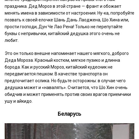
праздника. Дед Мороз в этой стране — франт и обожает
менять имена в зависимости от настроения. Ну-ка, попробуйте
позвать к своей елочке Шань Дань Лаоджена, Шо Хина или,
прости господи, Дун Че Лао Рена! Только не перепутайте
буквы с непривычки, китайский дедушка этого очень не
любит.
Это он только внешне напоминает нашего мягкого, доброго
Деда Мороза. Красный костюм, мягкое пузико и длинна
борода. Как и русский Мороз, китайский кудесник не
передвигается пешком. В качестве транспорта он
предпочитает ослика. Но будьте осторожны: в случае чего
дедушка может и «навалять». Считается, что Шо Хин очень
обидчив и может применять против своих врагов приемчики
ушу и айкидо.
Беларусь