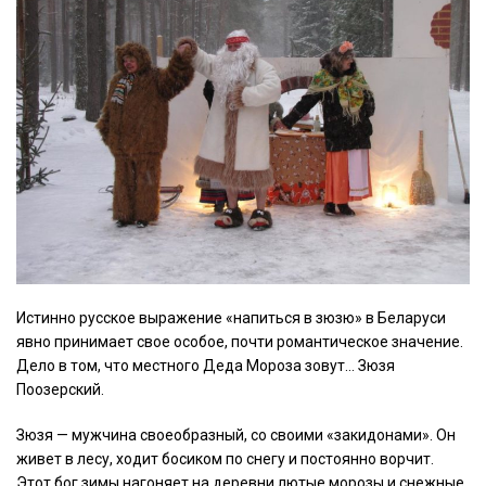
Истинно русское выражение «напиться в зюзю» в Беларуси
явно принимает свое особое, почти романтическое значение.
Дело в том, что местного Деда Мороза зовут… Зюзя
Поозерский.
Зюзя — мужчина своеобразный, со своими «закидонами». Он
живет в лесу, ходит босиком по снегу и постоянно ворчит.
Этот бог зимы нагоняет на деревни лютые морозы и снежные