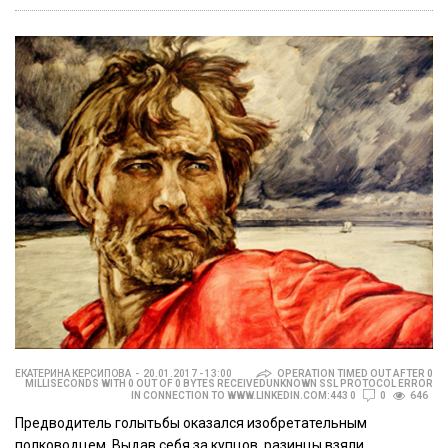
ЕКАТЕРИНА КЕРСИПОВА
20.01.2017 - 13:00
OPERATION TIMED OUT AFTER 0
MILLISECONDS WITH 0 OUT OF 0 BYTES RECEIVEDUNKNOWN SSL PROTOCOL ERROR
IN CONNECTION TO WWW.LINKEDIN.COM:443 0
0
646
Предводитель голытьбы оказался изобретательным
полководцем. Выдав себя за купцов, разинцы взяли