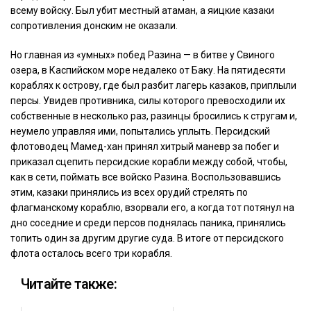
всему войску. Был убит местный атаман, а яицкие казаки
сопротивления донским не оказали.
Но главная из «умных» побед Разина — в битве у Свиного
озера, в Каспийском море недалеко от Баку. На пятидесяти
кораблях к острову, где был разбит лагерь казаков, приплыли
персы. Увидев противника, силы которого превосходили их
собственные в несколько раз, разинцы бросились к стругам и,
неумело управляя ими, попытались уплыть. Персидский
флотоводец Мамед-хан принял хитрый маневр за побег и
приказал сцепить персидские корабли между собой, чтобы,
как в сети, поймать все войско Разина. Воспользовавшись
этим, казаки принялись из всех орудий стрелять по
флагманскому кораблю, взорвали его, а когда тот потянул на
дно соседние и среди персов поднялась паника, принялись
топить один за другим другие суда. В итоге от персидского
флота осталось всего три корабля.
Читайте также: