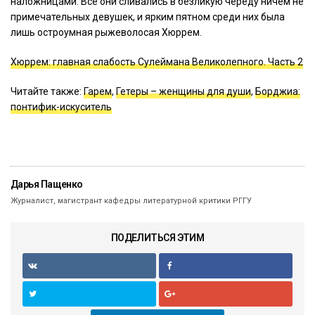
наложницами. Все они сливались в безликую череду ничем не
примечательных девушек, и ярким пятном среди них была
лишь остроумная рыжеволосая Хюррем.
Хюррем: главная слабость Сулеймана Великолепного. Часть 2
Читайте также:
Гарем
,
Гетеры – женщины для души
,
Борджиа:
понтифик-искуситель
Дарья Пащенко
Журналист, магистрант кафедры литературной критики РГГУ
ПОДЕЛИТЬСЯ ЭТИМ