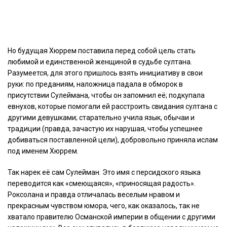
Но будущая Хюррем поставила перед собой цель стать
любимой и единственной женщиной в судьбе султана.
Разумеется, для этого пришлось взять инициативу в свои
руки: по преданиям, наложница падала в обморок в
присутствии Сулеймана, чтобы он запомнил её; подкупала
евнухов, которые помогали ей расстроить свидания султана с
другими девушками; старательно учила язык, обычаи и
традиции (правда, зачастую их нарушая, чтобы успешнее
добиваться поставленной цели), добровольно приняла ислам
под именем Хюррем.
Так нарек её сам Сулейман. Это имя с персидского языка
переводится как «смеющаяся», «приносящая радость».
Роксолана и правда отличалась веселым нравом и
прекрасным чувством юмора, чего, как оказалось, так не
хватало правителю Османской империи в общении с другими