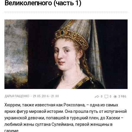
Великолепного (часть 1)
ДАРЬЯ ПАЩЕНКО
29.05.2016 - 21:00
0
0
3 986
Хюррем, также известная как Роксолана, – одна из самых
ярких фигур мировой истории. Она прошла путь от испуганной
украинской девочки, попавшей в турецкий плен, до Хасеки –
любимой жены султана Сулеймана, первой женщины в
гареме.