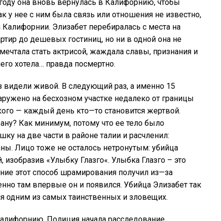
году
она
вновь
вернулась
в
Калифорнию
,
чтобы
ак
у
нее
с
ним
была
связь
или
отношения
не
известно
,
й
Калифорнии
.
Элизабет
перебиралась
с
места
на
ртир
до
дешевых
гостиниц
,
но
ни
в
одной
она
не
мечтала
стать
актрисой
,
жаждала
славы
,
признания
и
чего
хотела
…
правда
посмертно
.
з
видели
живой
.
В
следующий
раз
,
а
именно
15
аружено
на
бесхозном
участке
недалеко
от
границы
кого —
каждый
день
кто
—
то
становится
жертвой
.
рану
?
Как
минимум
,
потому
что
ее
тело
было
ушку
на
две
части
в
районе
талии
и
расчленил
:
аны
.
Лицо
тоже
не
осталось
нетронутым:
убийца
й
,
изобразив
«
Улыбку
Глазго
«.
Улыбка
Глазго
–
это
ание
этот
способ
шрамирования
получил
из
—
за
енно
там
впервые
он
и
появился
.
Убийца
Элизабет
так
ся
одним
из
самых
таинственных
и
зловещих.
алифорнию
.
Полиция
начала
расследование
,