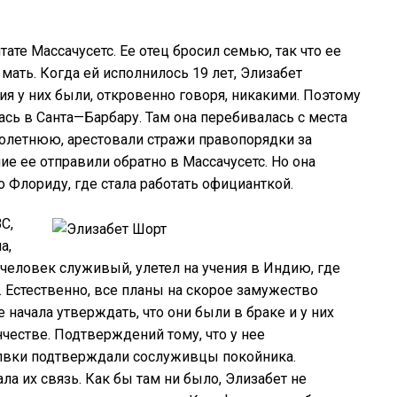
тате
Массачусетс
.
Ее
отец
бросил
семью
,
так
что
ее
мать
.
Когда
ей
исполнилось
19
лет
,
Элизабет
ия
у
них
были,
откровенно
говоря,
никакими
.
Поэтому
ась
в
Санта
—
Барбару
.
Там
она
перебивалась
с
места
нолетнюю,
арестовали
стражи
правопорядки
за
ние
ее
отправили
обратно
в
Массачусетс
.
Но
она
о
Флориду
,
где
стала
работать
официанткой
.
ВС
,
ла
,
человек
служивый
,
улетел
на
учения
в
Индию
,
где
.
Естественно
,
все
планы
на
скорое
замужество
е
начала
утверждать
,
что
они
были
в
браке
и
у
них
честве
.
Подтверждений
тому
,
что
у
нее
лвки
подтверждали
сослуживцы
покойника
.
ала
их
связь
.
Как
бы
там
ни
было
,
Элизабет
не