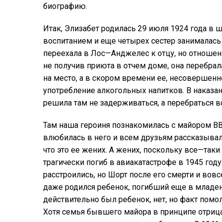
биографию
.
Итак
,
Элизабет
родилась
29
июля
1924
года
в
ш
воспитанием
и
еще
четырех
сестер
занималась
переехала
в
Лос
—
Анджелес
к
отцу
,
но
отношен
не
получив
приюта
в
отчем
доме
,
она
перебрал
на
место
,
а
в
скором
времени
ее, несовершен
употребление
алкогольных
напитков
. В наказа
решила
там
не
задерживаться
,
а
перебраться
в
Там
наша героиня
познакомилась
с
майором
В
влюбилась
в
него
и
всем
друзьям
рассказыва
что
это
ее
жених
.
А
жених
,
поскольку
все
—
таки
трагически
погиб
в
авиакатастрофе
в
1945
году
расстроились
,
но
Шорт
после
его
смерти
и
вовс
даже
родился
ребенок
,
погибший
еще
в
младен
действительно
был
ребенок,
нет
,
но
факт
помо
Хотя
семья
бывшего
майора
в
принципе
отриц