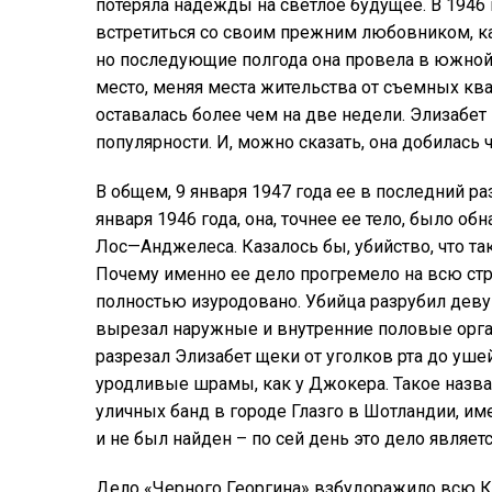
потеряла
надежды
на
светлое
будущее
.
В
1946
встретиться
со
своим
прежним
любовником
,
к
но
последующие
полгода
она
провела
в
южно
место
, меняя места жительства
от
съемных
ква
оставалась
более
чем
на
две
недели
.
Элизабет
популярности
.
И
,
можно
сказать
,
она
добилась
В
общем
,
9
января
1947
года
ее
в
последний
ра
января
1946
года
, она, точнее ее тело, было
обн
Лос
—
Анджелеса
.
Казалось
бы
,
убийство
,
что
та
Почему
именно
ее
дело
прогремело
на
всю
ст
полностью
изуродовано
.
Убийца
разрубил
дев
вырезал
наружные
и
внутренние
половые
орг
разрезал
Элизабет
щеки
от
уголков
рта
до
уше
уродливые
шрамы
,
как
у
Джокера
.
Такое
назв
уличных
банд
в
городе
Глазго
в
Шотландии
,
им
и не был найден – по сей день
это
дело
являет
Дело
«
Черного
Г
еоргина
»
взбудоражило
всю
К