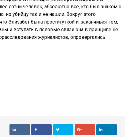
лее
сотни
человек
,
абсолютно
все
,
кто
был
знаком
с
но
,
но
убийцу
так
и
не
нашли
.
Вокруг
этого
что
Элизабет
была
проституткой
и
,
заканчивая
,
тем
,
аны
и
вступать
в
половые
связи
она
в
принципе
не
орасследования
журналистов,
опровергались