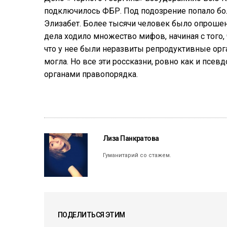
подключилось
ФБР
.
Под
подозрение
попало
бо
Элизабет
.
Более
тысячи
человек
было
опроше
дела
ходило
множество
мифов
,
начиная
с
того
,
что
у
нее
были
неразвиты
репродуктивные
орг
могла
.
Но
все
эти
россказни
,
ровно
как
и
псевд
органами
правопорядка
.
Лиза Панкратова
Гуманитарий со стажем.
ПОДЕЛИТЬСЯ ЭТИМ