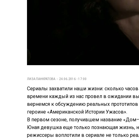
ЛИЗА ПАНКРАТОВА
24.06.2016 - 17:00
Сериалы
захватили
наши
жизни:
сколько
часов
времени
каждый
из
нас
провел
в
ожидании
вы
вернемся
к
обсуждению
реальных
прототипов
героине
«
Американской
Истории
Ужасов
».
В
первом
сезоне
,
получившем
название
«
Дом
Юная
девушка
еще
только
познающая
жизнь
,
н
режиссеры
воплотили
в
сериале
не
только
реа