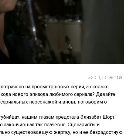
0
0
1 128
потрачено
на
просмотр
новых
серий
,
а
сколько
хода
нового
эпизода
любимого
сериала
?
Давайте
сериальных
персонажей
и
вновь
поговорим
о
—
убийца
»,
нашим
глазам
предстала
Элизабет
Шорт
.
о
закончившая
так
плачевно
.
Сценаристы
и
льно
существовавшую
жертву
,
но
и
ее
безрадостную