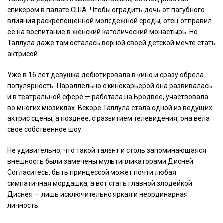
спикером в палате США. Чтобы оградить дочь от пагубного
влияния раскрепощенной молодежной среды, отец отправил
ее на воспитание в женский католический монастырь. Но
Таллула даже там осталась верной своей детской мечте стать
актрисой.
Уже в 16 лет девушка дебютировала в кино и сразу обрела
популярность. Параллельно с кинокарьерой она развивалась
и в театральной сфере — работала на Бродвее, участвовала
во многих мюзиклах. Вскоре Таллула стала одной из ведущих
актрис сцены, а позднее, с развитием телевидения, она вела
свое собственное шоу.
Не удивительно, что такой талант и столь запоминающаяся
внешность были замечены мультипликаторами Дисней.
Согласитесь, быть принцессой может почти любая
симпатичная мордашка, а вот стать главной злодейкой
Диснея — лишь исключительно яркая и неординарная
личность.