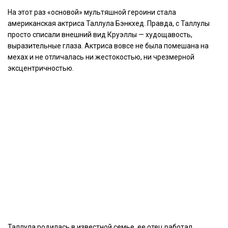
На этот раз «основой» мультяшной героини стала
американская актриса Таллула Бэнкхед. Правда, с Таллулы
просто списали внешний вид Круэллы — худощавость,
выразительные глаза. Актриса вовсе не была помешана на
мехах и не отличалась ни жестокостью, ни чрезмерной
эксцентричностью.
Таллула родилась в известной семье, ее отец работал