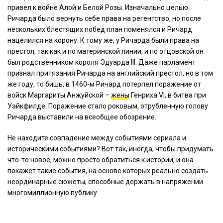
привел к войне Алой и Белой Розы. Изначально целью
Ричарда было вернуть себе права на регентство, но после
нескольких блестящих побед план поменялся и Ричард
нацелился на корону. К тому же, у Ричарда были права на
престол, так как и по материнской линии, и по отцовской он
был родственником короля Эдуарда III. Даже парламент
признал притязания Ричарда на английский престол, но в том
же году, то бишь, в 1460-м Ричард потерпел поражение от
войск Маргариты Анжуйской –
жены
Генриха VI, в битва при
Уэйкфилде. Поражение стало роковым, отрубленную голову
Ричарда выставили на всеобщее обозрение.
Не находите совпадение между событиями сериала и
историческими событиями? Вот так, иногда, чтобы придумать
что-то новое, можно просто обратиться к истории, и она
покажет такие события, на основе которых реально создать
неординарные сюжеты, способные держать в напряжении
многомиллионную публику.