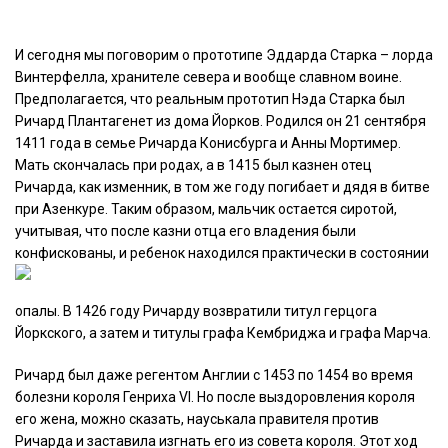
И сегодня мы поговорим о прототипе Эддарда Старка – лорда
Винтерфелла, хранителе севера и вообще славном воине.
Предполагается, что реальным прототип Нэда Старка был
Ричард Плантагенет из дома Йорков. Родился он 21 сентября
1411 года в семье Ричарда Конисбурга и Анны Мортимер.
Мать скончалась при родах, а в 1415 был казнен отец
Ричарда, как изменник, в том же году погибает и дядя в битве
при Азенкуре. Таким образом, мальчик остается сиротой,
учитывая, что после казни отца его владения были
конфискованы, и ребенок
находился практически в состоянии
опалы. В 1426 году Ричарду возвратили титул герцога
Йоркского, а затем и титулы графа Кембриджа и графа Марча.
Ричард был даже регентом Англии с 1453 по 1454 во время
болезни короля Генриха VI. Но после выздоровления короля
его жена, можно сказать, науськала правителя против
Ричарда и заставила изгнать его из совета короля. Этот ход