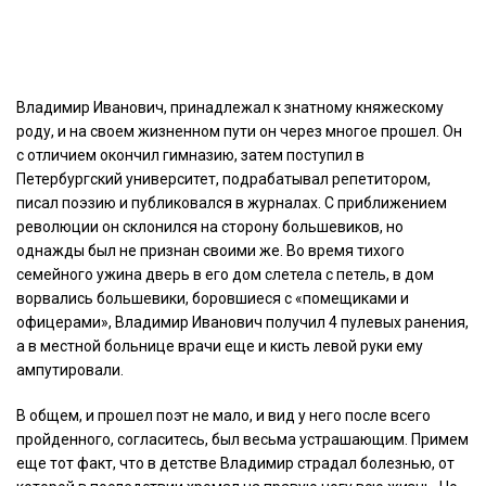
Владимир Иванович, принадлежал к знатному княжескому
роду, и на своем жизненном пути он через многое прошел. Он
с отличием окончил гимназию, затем поступил в
Петербургский университет, подрабатывал репетитором,
писал поэзию и публиковался в журналах. С приближением
революции он склонился на сторону большевиков, но
однажды был не признан своими же. Во время тихого
семейного ужина дверь в его дом слетела с петель, в дом
ворвались большевики, боровшиеся с «помещиками и
офицерами», Владимир Иванович получил 4 пулевых ранения,
а в местной больнице врачи еще и кисть левой руки ему
ампутировали.
В общем, и прошел поэт не мало, и вид у него после всего
пройденного, согласитесь, был весьма устрашающим. Примем
еще тот факт, что в детстве Владимир страдал болезнью, от