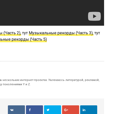
(Часть 2),
тут
Музыкальные рекорды (Часть 3),
тут
ьные рекорды (Часть 5)
 в нескольких интернет-проектах. Увлекаюсь литературой, рекламой,
у поколениями Y и Z.