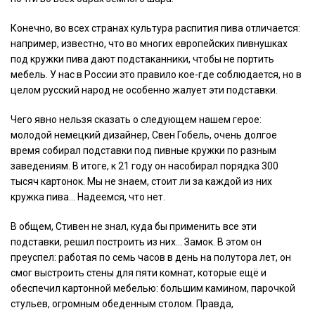
Конечно, во всех странах культура распития пива отличается:
например, известно, что во многих европейских пивнушках
под кружки пива дают подстаканники, чтобы не портить
мебель. У нас в России это правило кое-где соблюдается, но в
целом русский народ не особенно жалует эти подставки.
Чего явно нельзя сказать о следующем нашем герое:
молодой немецкий дизайнер, Свен Гобель, очень долгое
время собирал подставки под пивные кружки по разным
заведениям. В итоге, к 21 году он насобирал порядка 300
тысяч картонок. Мы не знаем, стоит ли за каждой из них
кружка пива… Надеемся, что нет.
В общем, Стивен не знал, куда бы применить все эти
подставки, решил построить из них… Замок. В этом он
преуспел: работая по семь часов в день на полутора лет, он
смог выстроить стены для пяти комнат, которые ещё и
обеспечил картонной мебелью: большим камином, парочкой
стульев, огромным обеденным столом. Правда,