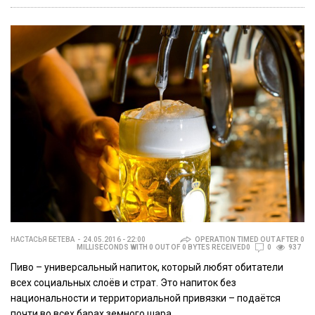
НАСТАСЬЯ БЕТЕВА
24.05.2016 - 22:00
OPERATION TIMED OUT AFTER 0
MILLISECONDS WITH 0 OUT OF 0 BYTES RECEIVED0
0
937
Пиво – универсальный напиток, который любят обитатели
всех социальных слоёв и страт. Это напиток без
национальности и территориальной привязки – подаётся
почти во всех барах земного шара.