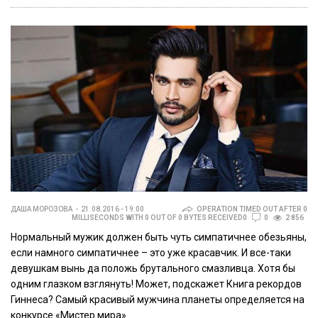
ДАША МОРОЗОВА
21.08.2016 - 19:00
OPERATION TIMED OUT AFTER 0
MILLISECONDS WITH 0 OUT OF 0 BYTES RECEIVED0
0
2 856
Нормальный мужик должен быть чуть симпатичнее обезьяны,
если намного симпатичнее – это уже красавчик. И все-таки
девушкам вынь да положь брутального смазливца. Хотя бы
одним глазком взглянуть! Может, подскажет Книга рекордов
Гиннеса? Самый красивый мужчина планеты определяется на
конкурсе «Мистер мира».