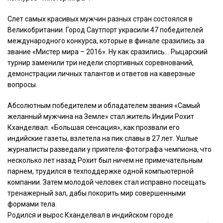
Слет самых красивых мужчин разных стран состоялся в
Великобритании. Город Саутпорт украсили 47 победителей
международного конкурса, которые в финале сразились за
звание «Мистер мира – 2016». Ну как сразились… Рыцарский
турнир заменили три недели спортивных соревнований,
демонстрации личных талантов и ответов на каверзные
вопросы.
Абсолютным победителем и обладателем звания «Самый
желанный мужчина на Земле» стал житель Индии Рохит
Кханделвал. «Большая сенсация», как прозвали его
индийские газеты, взлетела на пик славы в 27 лет. Ушлые
журналисты разведали у приятеля-фотографа чемпиона, что
несколько лет назад Рохит был ничем не примечательным
парнем, трудился в техподдержке одной компьютерной
компании. Затем молодой человек стал исправно посещать
тренажерный зал, дабы покорить мир совершенными
формами тела.
Родился и вырос Кханделвал в индийском городе