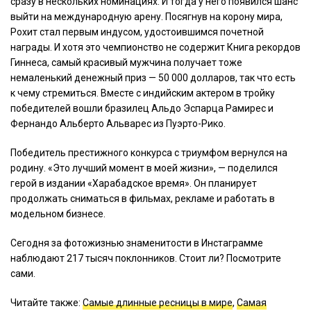
сразу в нескольких номинациях. И тогда у него появился шанс
выйти на международную арену. Посягнув на корону мира,
Рохит стал первым индусом, удостоившимся почетной
награды. И хотя это чемпионство не содержит Книга рекордов
Гиннеса, самый красивый мужчина получает тоже
немаленький денежный приз — 50 000 долларов, так что есть
к чему стремиться. Вместе с индийским актером в тройку
победителей вошли бразилец Альдо Эспарца Рамирес и
Фернандо Альберто Альварес из Пуэрто-Рико.
Победитель престижного конкурса с триумфом вернулся на
родину. «Это лучший момент в моей жизни», — поделился
герой в издании «Харабадское время». Он планирует
продолжать сниматься в фильмах, рекламе и работать в
модельном бизнесе.
Сегодня за фотожизнью знаменитости в Инстаграмме
наблюдают 217 тысяч поклонников. Стоит ли? Посмотрите
сами.
Читайте также:
Самые длинные ресницы в мире
,
Самая