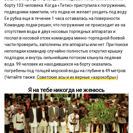
борту 103 человека. Когда «Тетис» приступила к погружению,
подводники заметили, что лодка не желает уходить под воду.
Ее рубка еще в течение 1 часа оставалась на поверхности.
Командир лодки решил, что погружение не происходит из-за
отсутствия воды в двух носовых торпедных аппаратах и
послал в носовой отсек командира минно-торпедной боевой
части проверить, заполнены эти аппараты или нет. При поиске
неполадки командир случайно полностью открутил крышку
подлодки, и внутрь сильнейшим потоком хлынула ледяная
вода. 99 человек из находившихся на борту оказались
погребены под толщей морской воды на глубине в 49 метров.
(Читайте также:
Советские асы и их верные «аэрокобры»
)
Я на тебе никогда не женюсь