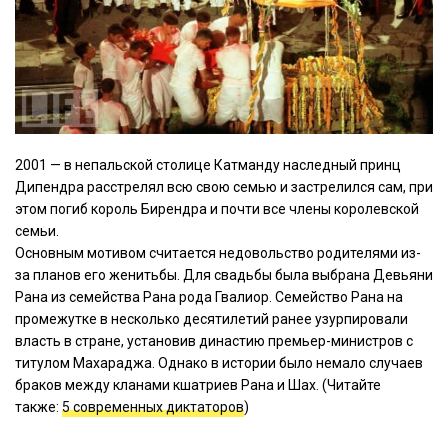
2001 — в непальской столице Катманду наследный принц
Дипендра расстрелял всю свою семью и застрелился сам, при
этом погиб король Бирендра и почти все члены королевской
семьи.
Основным мотивом считается недовольство родителями из-
за планов его женитьбы. Для свадьбы была выбрана Девьяни
Рана из семейства Рана рода Гвалиор. Семейство Рана на
промежутке в несколько десятилетий ранее узурпировали
власть в стране, установив династию премьер-министров с
титулом Махараджа. Однако в истории было немало случаев
браков между кланами кшатриев Рана и Шах. (Читайте
также:
5 современных диктаторов
)