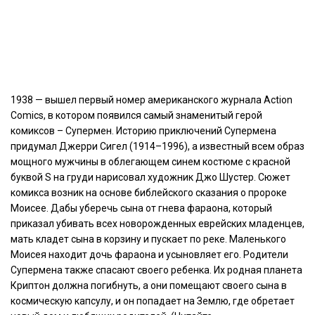
1938 — вышел первый номер американского журнала Action
Comics, в котором появился самый знаменитый герой
комиксов – Супермен. Историю приключений Супермена
придумал Джерри Сигел (1914–1996), а известный всем образ
мощного мужчины в облегающем синем костюме с красной
буквой S на груди нарисовал художник Джо Шустер. Сюжет
комикса возник на основе библейского сказания о пророке
Моисее. Дабы уберечь сына от гнева фараона, который
приказал убивать всех новорожденных еврейских младенцев,
мать кладет сына в корзину и пускает по реке. Маленького
Моисея находит дочь фараона и усыновляет его. Родители
Супермена также спасают своего ребенка. Их родная планета
Криптон должна погибнуть, а они помещают своего сына в
космическую капсулу, и он попадает на Землю, где обретает