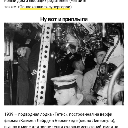
новый дом и любящих родителей. (Читайте
также: «
Понаехавшие» супергерои
)
Ну вот и приплыли
1939 — подводная лодка «Тетис», построенная на верфи
фирмы «Кэммел Лэйрд» в Беркенхеде (около Ливерпуля),
вышла в море для проведения ходовых испытаний, имея на