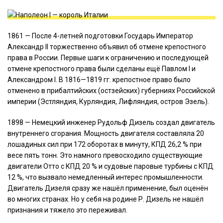
1861 — После 4-летней подготовки Государь Император
Александр II торжественно объявил об отмене крепостного
права в России. Первые шаги к ограничению и последующей
отмене крепостного права были сделаны ещё Павлом I и
Александром I. В 1816—1819 гг. крепостное право было
отменено в прибалтийских (остзейских) губерниях Российской
империи (Эстляндия, Курляндия, Лифляндия, остров Эзель).
1898 — Немецкий инженер Рудольф Дизель создал двигатель
внутреннего сгорания. Мощность двигателя составляла 20
лошадиных сил при 172 оборотах в минуту, КПД 26,2 % при
весе пять тонн. Это намного превосходило существующие
двигатели Отто с КПД 20 % и судовые паровые турбины с КПД
12 %, что вызвало немедленный интерес промышленности.
Двигатель Дизеля сразу же нашёл применение, был оценён
во многих странах. Но у себя на родине Р. Дизель не нашёл
признания и тяжело это переживал.