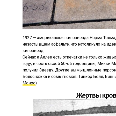
1927 — американская кинозвезда Норма Толмад
незастывшем асфальте, что натолкнуло на иде
кинозвёзд.
Сейчас а Аллее есть отпечатки не только жив
году, в честь своей 50-ой годовщины, Микки
получил Звезду. Другие вымышленные персона
Белоснежка и семь гномов, Тинкер Белл, Винни
Монро
)
Жертвы кров