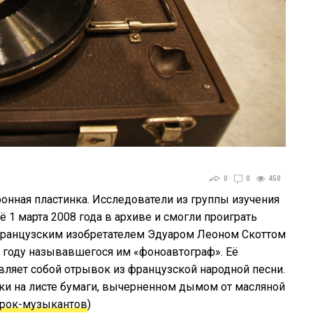
0
0
450
нная пластинка. Исследователи из группы изучения
ё 1 марта 2008 года в архиве и смогли проиграть
французским изобретателем Эдуаром Леоном Скоттом
 году называвшегося им «фоноавтограф». Её
вляет собой отрывок из французской народной песни.
и на листе бумаги, вычерненном дымом от масляной
 рок-музыкантов
)