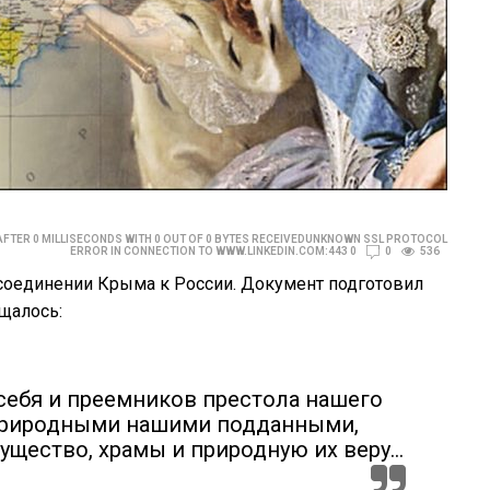
AFTER 0 MILLISECONDS WITH 0 OUT OF 0 BYTES RECEIVEDUNKNOWN SSL PROTOCOL
ERROR IN CONNECTION TO WWW.LINKEDIN.COM:443 0
0
536
исоединении Крыма к России. Документ подготовил
щалось:
себя и преемников престола нашего
 природными нашими подданными,
мущество, храмы и природную их веру…