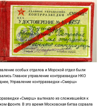
вление особых отделов и Морской отдел были
ывались Главное управление контрразведки НКО
зднее, Управление контрразведки «Смерш»
трразведки «Смерш» вытекало из сложившейся к
ком фронте. В это время Московская битва сорвала