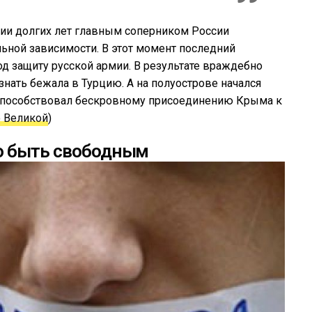
нии долгих лет главным соперником России
льной зависимости. В этот момент последний
од защиту русской армии. В результате враждебно
знать бежала в Турцию. А на полуострове начался
 способствовал бескровному присоединению Крыма к
о Великой
)
о быть свободным