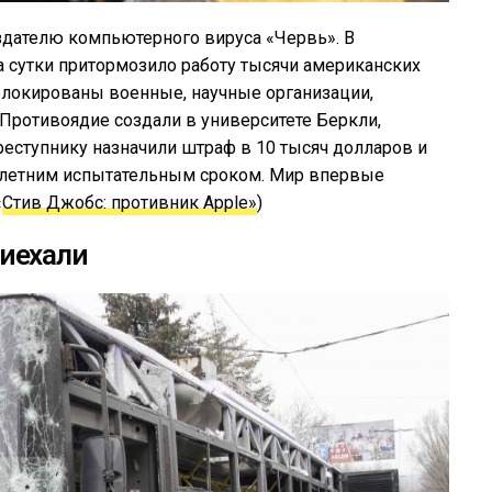
здателю компьютерного вируса «Червь». В
а сутки притормозило работу тысячи американских
локированы военные, научные организации,
Противоядие создали в университете Беркли,
еступнику назначили штраф в 10 тысяч долларов и
хлетним испытательным сроком. Мир впервые
«
Стив Джобс: противник Apple»
)
иехали