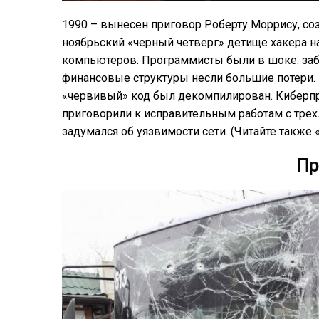
1990 – вынесен приговор Роберту Моррису, со
ноябрьский «черный четверг» детище хакера н
компьютеров. Программисты были в шоке: заб
финансовые структуры несли большие потери. 
«червивый» код был декомпилирован. Киберпр
приговорили к исправительным работам с тре
задумался об уязвимости сети. (Читайте также 
Пр