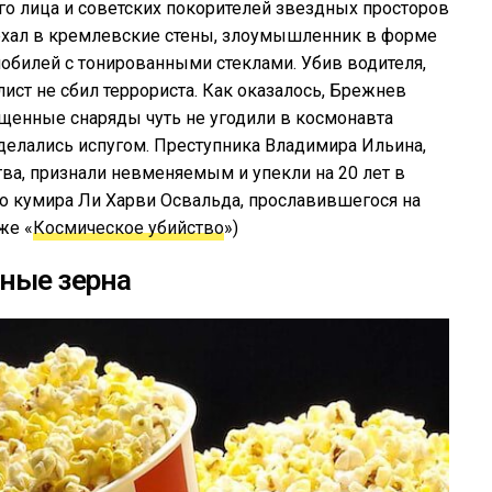
го лица и советских покорителей звездных просторов
ъехал в кремлевские стены, злоумышленник в форме
обилей с тонированными стеклами. Убив водителя,
ист не сбил террориста. Как оказалось, Брежнев
ущенные снаряды чуть не угодили в космонавта
делались испугом. Преступника Владимира Ильина,
а, признали невменяемым и упекли на 20 лет в
го кумира Ли Харви Освальда, прославившегося на
же «
Космическое убийство
»)
ные зерна