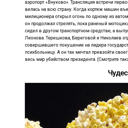
аэропорт «Внуково». Трансляция встречи перво
велась на всю страну. Когда кортеж машин в
милиционера открыл огонь по одному из автом
он продолжал стрелять, пока раненый мотоцикл
сидел в другом транспортном средстве, а вып
Леонова. Терешкова, Береговой и Николаев от
совершившего покушение на лидера государств
психбольницу. А он так мечтал превзойти свое
весь мир убийством президента. (Смотрите так
Чудес