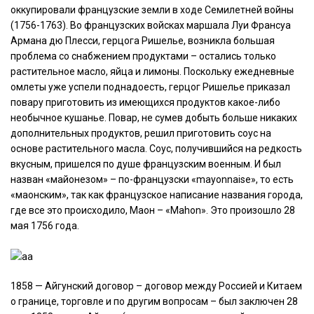
оккупировали французские земли в ходе Семилетней войны
(1756-1763). Во французских войсках маршала Луи Франсуа
Армана дю Плесси, герцога Ришелье, возникла большая
проблема со снабжением продуктами – остались только
растительное масло, яйца и лимоны. Поскольку ежедневные
омлеты уже успели поднадоесть, герцог Ришелье приказал
повару приготовить из имеющихся продуктов какое-либо
необычное кушанье. Повар, не сумев добыть больше никаких
дополнительных продуктов, решил приготовить соус на
основе растительного масла. Соус, получившийся на редкость
вкусным, пришелся по душе французским военным. И был
назван «майонезом» – по-французски «mayonnaise», то есть
«маонским», так как французское написание названия города,
где все это происходило, Маон – «Mahon». Это произошло 28
мая 1756 года.
1858 — Айгунский договор – договор между Россией и Китаем
о границе, торговле и по другим вопросам – был заключен 28