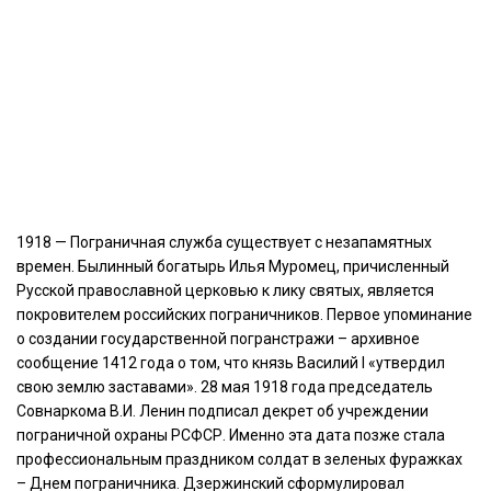
1918 — Пограничная служба существует с незапамятных
времен. Былинный богатырь Илья Муромец, причисленный
Русской православной церковью к лику святых, является
покровителем российских пограничников. Первое упоминание
о создании государственной погранстражи – архивное
сообщение 1412 года о том, что князь Василий I «утвердил
свою землю заставами». 28 мая 1918 года председатель
Совнаркома В.И. Ленин подписал декрет об учреждении
пограничной охраны РСФСР. Именно эта дата позже стала
профессиональным праздником солдат в зеленых фуражках
– Днем пограничника. Дзержинский сформулировал