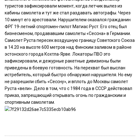
туристов зафиксировали момент, когда летчик вылез из
кабины самолета и тут же стал раздавать автографы. Через
10 минут его арестовали. Нарушителем оказался гражданин
ФРГ 19-летний спортсмен-пилот Матиас Руст. Его отец был
бизнесменом, продававшим самолеты «Сессна» в Германии.
Самолет Руста пересек воздушную границу Советского Союза
в 14.20 на высоте 600 метров над Финским заливом в районе
эстонского города Кохтла-Ярве. Локаторы ПВО это
зафиксировали, и дежурные ракетные дивизионы были
приведены в боевую готовность. На перехват был выслан
истребитель, который быстро обнаружил нарушителя. Но ему
не разрешили сбить «Сессну», и вплоть до Москвы самолет
Руста «вели». Дело в том, что с 1984 года в СССР действовал
приказ, запрещающий открывать огонь по гражданским и
спортивным самолетам.