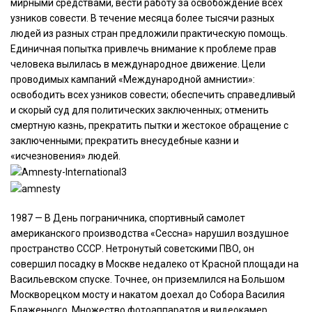
мирными средствами, вести работу за освобождение всех
узников совести. В течение месяца более тысячи разных
людей из разных стран предложили практическую помощь.
Единичная попытка привлечь внимание к проблеме прав
человека вылилась в международное движение. Цели
проводимых кампаний «Международной амнистии»:
освободить всех узников совести; обеспечить справедливый
и скорый суд для политических заключенных; отменить
смертную казнь, прекратить пытки и жестокое обращение с
заключенными; прекратить внесудебные казни и
«исчезновения» людей.
1987 — В День пограничника, спортивный самолет
американского производства «Сессна» нарушил воздушное
пространство СССР. Нетронутый советскими ПВО, он
совершил посадку в Москве недалеко от Красной площади на
Васильевском спуске. Точнее, он приземлился на Большом
Москворецком мосту и накатом доехал до Собора Василия
Блаженного. Множество фотоаппаратов и видеокамер