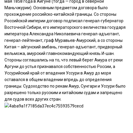
мая 1858 года в Айгуне (тогда — город в северной
Маньчжурии). Основным предметом договора было
прохождение российско-китайской границы. Со стороны
Российской империи договор подписал генерал-губернатор
Восточной Сибири, его императорского величества государя
императора Александра Николаевича генерал-адъютант,
генерал-лейтенант, граф Муравьев-Амурский, а со стороны
Китая – айгунский амбань, генерал-адъютант, придворный
вельможа, амурский главнокомандующий князь И-шан.
Стороны соглашались на то, что левый берег Амура от реки
Аргуни до устья признавался собственностью России, а
Уссурийский край от впадения Уссури в Амур до моря
оставался в общем владении впредь до определения
границы. Судоходство по рекам Амур, Сунгари и Уссури было
разрешено только русским и китайским судам и запрещено
для судов всех других стран.