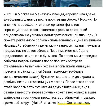
2002 — в Москве на Манежной площади произошла драка
футбольных фанатов после проигрыша сборной России. По
мнению правоохранительных органов, фанатов
спровоцировал показ рекламного ролика со «сценой
вандализма» на уличных мониторах Манежной площади. В
сюжете рекламного ролика использовалась сцена из фильма
«Большой Лебовски», где «мужчина наносит удары тяжёлым
предметом по автомобилю». Перед матчем свободно
продавалось спиртное в бутылках. По описаниям очевидца
событий, погром начался после попыток обстрела
стеклянными бутылками экрана и попытками милиции
пресечь это (над толпой были чёрно-жёлто-белые
монархические флаги). Бутылки не долетели до экрана, а
разбили витрины гостиницы «Москва». После этого толпа
стала забрасывать бутылками другие витрины и, видя
безнаказанность, перевернула и сожгла несколько машин
файерами у гостиницы, прошлась до Лубянской площади,
громя всё вокруг. (Читайте также:
Норд-Ост: спектакль