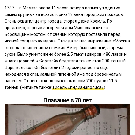
1737 — в Москве около 11 часов вечера вспыхнул один из
самых крупных за всю историю 18 века городских пожаров.
Огонь охватил центр города, сгорел даже Кремль. По
преданию, первым загорелся дом Милославских за
Боровицким мостом, от свечки, которую поставила перед
иконой солдатская вдова. Отсюда пошло выражение: «Москва
сгорела от копеечной свечки». Ветер был сильный, а время
сухое. Было уничтожено более 2,5 тысяч дворов, 486 лавок и
много церквей. «Жертвой» бедствия также стал 200-тонный
Царь-колокол. Он был отлит 2 годами ранее, но еще
находился в специальной литейной яме под бревенчатым
навесом. От него откололся кусок весом 700 пудов (11,5
тонны). (Читайте также:
Гибель «Индианаполиса»
)
Плавание в 70 лет