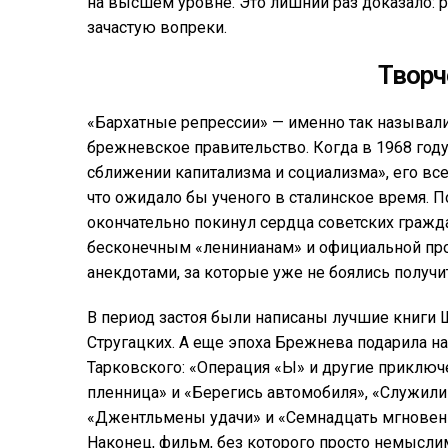
на высшем уровне. Это лишний раз доказало: 
зачастую вопреки.
Творч
«Бархатные репрессии» — именно так называл
брежневское правительство. Когда в 1968 год
сближении капитализма и социализма», его все
что ожидало бы ученого в сталинское время. 
окончательно покинул сердца советских гражд
бесконечным «ленинианам» и официальной проп
анекдотами, за которые уже не боялись получи
В период застоя были написаны лучшие книги Ш
Стругацких. А еще эпоха Брежнева подарила н
Тарковского: «Операция «Ы» и другие приключ
пленница» и «Берегись автомобиля», «Служили
«Джентльмены удачи» и «Семнадцать мгновени
Наконец, фильм, без которого просто немыслим