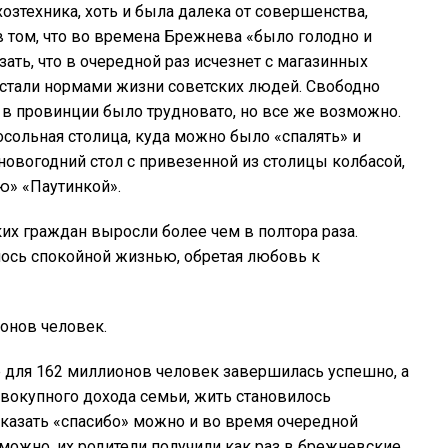
озтехника, хоть и была далека от совершенства,
в том, что во времена Брежнева «было голодно и
зать, что в очередной раз исчезнет с магазинных
 стали нормами жизни советских людей. Свободно
 в провинции было трудновато, но все же возможно.
сольная столица, куда можно было «спалять» и
новогодний стол с привезенной из столицы колбасой,
ю» «Паутинкой».
х граждан выросли более чем в полтора раза.
ось спокойной жизнью, обретая любовь к
ионов человек.
е для 162 миллионов человек завершилась успешно, а
овокупного дохода семьи, жить становилось
 сказать «спасибо» можно и во время очередной
можно, их родители получили как раз в брежневские