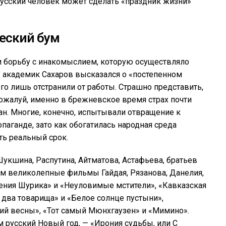
русский человек может сделать «праздник жизни»
еский бум
и борьбу с инакомыслием, которую осуществляло
у академик Сахаров высказался о «постепенном
го лишь отстранили от работы. Страшно представить,
Пожалуй, именно в брежневское время страх почти
ан. Многие, конечно, испытывали отвращение к
аганде, зато как обогатилась народная среда
ть реальный срок.
укшина, Распутина, Айтматова, Астафьева, братьев
ам великолепные фильмы Гайдая, Рязанова, Данелия,
ения Шурика» и «Неуловимые мстители», «Кавказская
 два товарища» и «Белое солнце пустыни»,
й весны», «Тот самый Мюнхгаузен» и «Мимино».
 русский Новый год, — «Ирония судьбы, или С