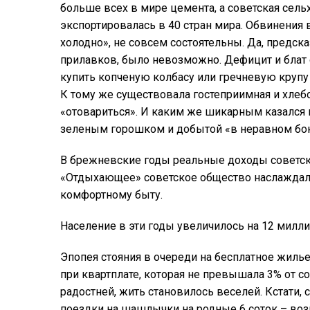
больше всех в мире цемента, а советская сельх
экспортировалась в 40 стран мира. Обвинения 
холодно», не совсем состоятельны. Да, предска
прилавков, было невозможно. Дефицит и блат
купить копченую колбасу или гречневую крупу
К тому же существовала гостеприимная и хлебо
«отовариться». И каким же шикарным казался 
зеленым горошком и добытой «в неравном бо
В брежневские годы реальные доходы советски
«Отдыхающее» советское общество наслаждал
комфортному быту.
Население в эти годы увеличилось на 12 милл
Эпопея стояния в очереди на бесплатное жиль
при квартплате, которая не превышала 3% от с
радостней, жить становилось веселей. Кстати,
поездки на шашлычки на родные 6 соток – воз