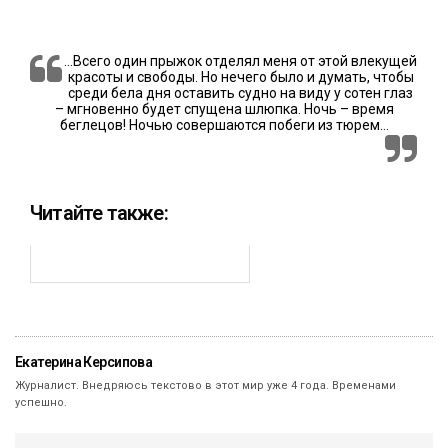
…Всего один прыжок отделял меня от этой влекущей
красоты и свободы. Но нечего было и думать, чтобы
среди бела дня оставить судно на виду у сотен глаз
– мгновенно будет спущена шлюпка. Ночь – время
беглецов! Ночью совершаются побеги из тюрем…
Читайте также:
Екатерина Керсипова
Журналист. Внедряюсь текстово в этот мир уже 4 года. Временами
успешно.