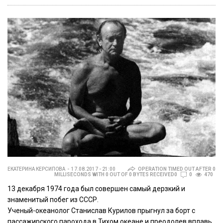
ЕКАТЕРИНА КЕРСИПОВА
17.08.2017 - 21:00
OPERATION TIMED OUT AFTER 0
MILLISECONDS WITH 0 OUT OF 0 BYTES RECEIVED0
0
470
13 декабря 1974 года был совершен самый дерзкий и
знаменитый побег из СССР.
Ученый-океанолог Станислав Курилов прыгнул за борт с
пассажирского парохода в Тихом океане и преодолев вплавь