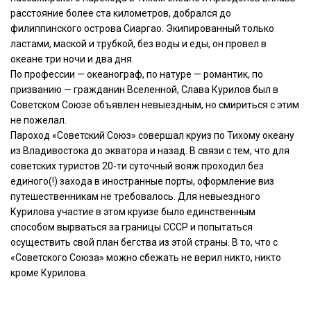
расстояние более ста километров, добрался до
филиппинского острова Сиаргао. Экипированный только
ластами, маской и трубкой, без воды и еды, он провел в
океане три ночи и два дня.
По профессии — океанограф, по натуре — романтик, по
призванию — гражданин Вселенной, Слава Курилов был в
Советском Союзе объявлен невыездным, но смириться с этим
не пожелал.
Пароход «Советский Союз» совершал круиз по Тихому океану
из Владивостока до экватора и назад. В связи с тем, что для
советских туристов 20-ти суточный вояж проходил без
единого(!) захода в иностранные порты, оформление виз
путешественникам не требовалось. Для невыездного
Курилова участие в этом круизе было единственным
способом вырваться за границы СССР и попытаться
осуществить свой план бегства из этой страны. В то, что с
«Советского Союза» можно сбежать не верил никто, никто
кроме Курилова.