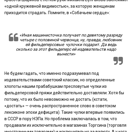
«одной кружевной видимостью», за которую женщинам
приходится страдать. Помните, в «Собачьем сердце»:
«Иная машинисточка получает по девятому разряду
четыре с половиной червонца, ну, правда, любовник
ей
фильдеперсовые
чулочки подарит. Да ведь
сколько за этот фильдеперс ей издевательств надо
вынести»
Не будем гадать, что именно подразумевал под
издевательствами советский классик, но определенные
хлопоты нашим прабабушкам пресловутые чулки из
фильдеперсовой пряжи действительно доставляли. Хотя бы
потому, что их было невозможно не достать (кстати,
«достать» — очень распространенное слово в советском
лексиконе эпохи дефицита). Такие чулки впервые появились
в СССР в пору НЭПа. Но проблема заключалась в том, что
продавали их
исключительно в магазинах Торгсина (торговля
иностранными товарами)
и исключительно за валюту. А у кого