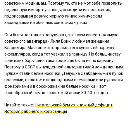
советским модницам. Поэтому те, кто не мог себе позволить
недешевую импортную вещь, выходили из положения,
подрисовывая ровную черную линию химическим
карандашом на обычных советских чулках.
Они были настолько популярны, что всем известная «муза
советского авангарда» Лиля Брик, любимая женщина
Владимира Маяковского, просила его купить ей парочку
экземпляров, когда тот уезжал за границу. Но большинству
советских барышень такая роскошь была не по карману.
Поэтому в СССР вынужденной альтернативой вожделенным
чулкам стали белые носочки. Девушка с забранными в пучок
волосами, в платье с подкладными плечиками или рукавами-
фонариками и в босоножках на белые носочки – вот
своеобразный символ советской эпохи 30-40-х годов.
Читайте также:
Читательский бум vs. книжный дефицит
,
История рабочего и колхозницы