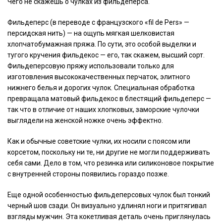
Чего не скажешь о чулках из фильдеперса.
Фильдеперс (в переводе с французского «fil de Pers» —
персидская нить) — на ощупь мягкая шелковистая
хлопчатобумажная пряжа. По сути, это особой выделки и
тугого кручения фильдекос — его, так скажем, высший сорт.
Фильдеперсовую пряжу использовали только для
изготовления высококачественных перчаток, элитного
нижнего белья и дорогих
чулок.
Специальная обработка
превращала матовый фильдекос в блестящий фильдеперс —
так что в отличие от наших хлопковых, заморские чулочки
выглядели на женской ножке очень эффектно.
Как и обычные советские чулки, их носили с поясом или
корсетом, поскольку ни те, ни другие не могли поддерживать
себя сами. Дело в том, что резинка или силиконовое покрытие
с внутренней стороны появились гораздо позже.
Еще одной особенностью фильдеперсовых чулок был тонкий
черный шов сзади. Он визуально удлинял ноги и притягивал
взгляды мужчин. Эта кокетливая деталь очень приглянулась