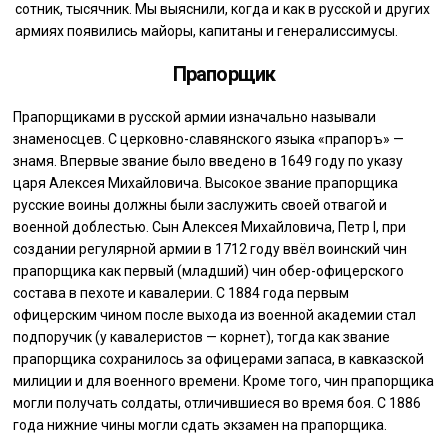
сотник, тысячник. Мы выяснили, когда и как в русской и других
армиях появились майоры, капитаны и генералиссимусы.
Прапорщик
Прапорщиками в русской армии изначально называли
знаменосцев. С церковно-славянского языка «прапоръ» —
знамя. Впервые звание было введено в 1649 году по указу
царя Алексея Михайловича. Высокое звание прапорщика
русские воины должны были заслужить своей отвагой и
военной доблестью. Сын Алексея Михайловича, Петр I, при
создании регулярной армии в 1712 году ввёл воинский чин
прапорщика как первый (младший) чин обер-офицерского
состава в пехоте и кавалерии. С 1884 года первым
офицерским чином после выхода из военной академии стал
подпоручик (у кавалеристов — корнет), тогда как звание
прапорщика сохранилось за офицерами запаса, в кавказской
милиции и для военного времени. Кроме того, чин прапорщика
могли получать солдаты, отличившиеся во время боя. С 1886
года нижние чины могли сдать экзамен на прапорщика.