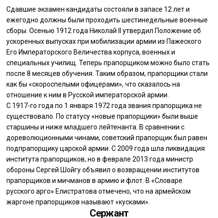
Сдавшие экзамен кандидаты состояли в запасе 12 лет и
ежегодно должны были проходить шестинедельные военные
сборы. Осенью 1912 года Николай II утвердил Положение об
ускоренных выпусках при мобилизации армии из Пажеского
Его Императорского Величества корпуса, военных и
специальных училищ. Теперь прапорщиком можно было стать
после 8 месяцев обучения. Таким образом, прапорщики стали
как бы «скороспелыми офицерами», что сказалось на
отношение к ним в Русской императорской армии.
С 1917-го года по 1 января 1972 года звания прапорщика не
существовало. По статусу «новые прапорщики» были выше
старшины и ниже младшего лейтенанта. В сравнении с
дореволюционными чинами, советский прапорщик был равен
подпрапорщику царской армии. С 2009 года шла ликвидация
института прапорщиков, но в феврале 2013 года министр
обороны Сергей Шойгу объявил о возвращении институтов
прапорщиков и мичманов в армию и флот. В «Словаре
русского арго» Елистратова отмечено, что на армейском
жаргоне прапорщиков называют «кусками».
Сержант