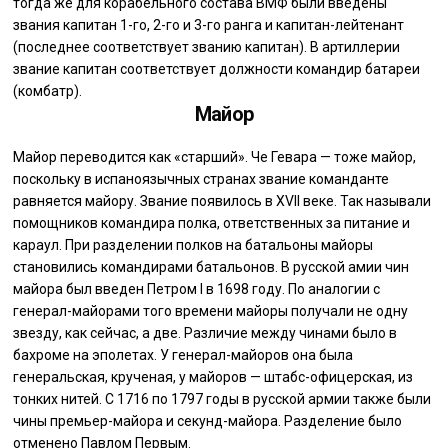
тогда же для корабельного состава ВМФ были введены
звания капитан 1-го, 2-го и 3-го ранга и капитан-лейтенант
(последнее соответствует званию капитан). В артиллерии
звание капитан соответствует должности командир батареи
(комбатр).
Майор
Майор переводится как «старший». Че Гевара — тоже майор,
поскольку в испаноязычных странах звание команданте
равняется майору. Звание появилось в XVII веке. Так называли
помощников командира полка, ответственных за питание и
караул. При разделении полков на батальоны майоры
становились командирами батальонов. В русской амии чин
майора был введен Петром I в 1698 году. По аналогии с
генерал-майорами того времени майоры получали не одну
звезду, как сейчас, а две. Различие между чинами было в
бахроме на эполетах. У генерал-майоров она была
генеральская, крученая, у майоров — штабс-офицерская, из
тонких нитей. С 1716 по 1797 годы в русской армии также были
чины премьер-майора и секунд-майора. Разделение было
отменено Павлом Первым.