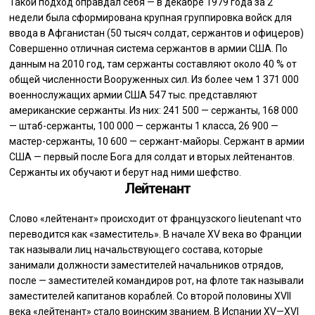
Такой подход оправдал себя — в декабре 1979 года за 2
недели была сформирована крупная группировка войск для
ввода в Афганистан (50 тысяч солдат, сержантов и офицеров)
Совершенно отличная система сержантов в армии США. По
данным на 2010 год, там сержанты составляют около 40 % от
общей численности Вооруженных сил. Из более чем 1 371 000
военнослужащих армии США 547 тыс. представляют
американские сержанты. Из них: 241 500 — сержанты, 168 000
— штаб-сержанты, 100 000 — сержанты 1 класса, 26 900 —
мастер-сержанты, 10 600 — сержант-майоры. Сержант в армии
США — первый после Бога для солдат и вторых лейтенантов.
Сержанты их обучают и берут над ними шефство.
Лейтенант
Слово «лейтенант» происходит от французского lieutenant что
переводится как «заместитель». В начале XV века во Франции
так называли лиц начальствующего состава, которые
занимали должности заместителей начальников отрядов,
после — заместителей командиров рот, на флоте так называли
заместителей капитанов кораблей. Со второй половины XVII
века «лейтенант» стало воинским званием. В Испании XV—XVI