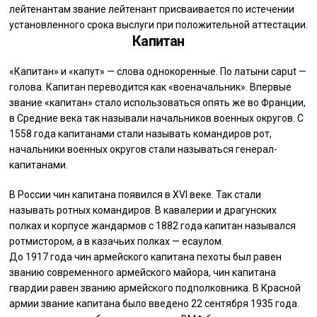
лейтенантам звание лейтенант присваивается по истечении
установленного срока выслуги при положительной аттестации.
Капитан
«Капитан» и «капут» — слова однокоренные. По латыни caput —
голова. Капитан переводится как «военачальник». Впервые
звание «капитан» стало использоваться опять же во Франции,
в Средние века так называли начальников военных округов. С
1558 года капитанами стали называть командиров рот,
начальники военных округов стали называться генерал-
капитанами.
В России чин капитана появился в XVI веке. Так стали
называть ротных командиров. В кавалерии и драгунских
полках и корпусе жандармов с 1882 года капитан назывался
ротмистором, а в казачьих полках — есаулом.
До 1917 года чин армейского капитана пехоты был равен
званию современного армейского майора, чин капитана
гвардии равен званию армейского подполковника. В Красной
армии звание капитана было введено 22 сентября 1935 года.