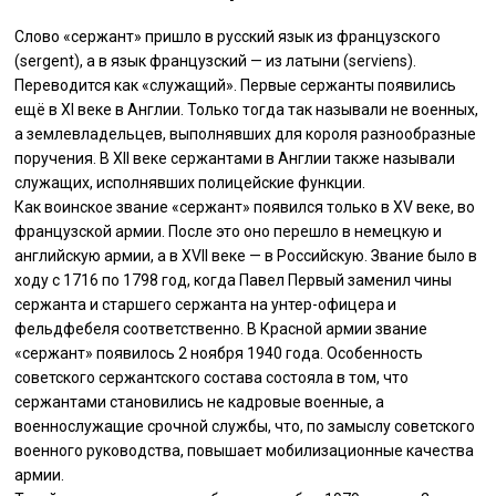
Слово «сержант» пришло в русский язык из французского
(sergent), а в язык французский — из латыни (serviens).
Переводится как «служащий». Первые сержанты появились
ещё в XI веке в Англии. Только тогда так называли не военных,
а землевладельцев, выполнявших для короля разнообразные
поручения. В XII веке сержантами в Англии также называли
служащих, исполнявших полицейские функции.
Как воинское звание «сержант» появился только в XV веке, во
французской армии. После это оно перешло в немецкую и
английскую армии, а в XVII веке — в Российскую. Звание было в
ходу с 1716 по 1798 год, когда Павел Первый заменил чины
сержанта и старшего сержанта на унтер-офицера и
фельдфебеля соответственно. В Красной армии звание
«сержант» появилось 2 ноября 1940 года. Особенность
советского сержантского состава состояла в том, что
сержантами становились не кадровые военные, а
военнослужащие срочной службы, что, по замыслу советского
военного руководства, повышает мобилизационные качества
армии.