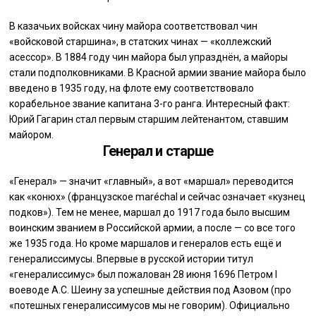
В казачьих войсках чину майора соответствовал чин
«войсковой старшина», в статских чинах — «коллежский
асессор». В 1884 году чин майора был упразднён, а майоры
стали подполковниками. В Красной армии звание майора было
введено в 1935 году, на флоте ему соответствовало
корабельное звание капитана 3-го ранга. Интересный факт:
Юрий Гагарин стал первым старшим лейтенантом, ставшим
майором.
Генерал и старше
«Генерал» — значит «главный», а вот «маршал» переводится
как «конюх» (французское maréchal и сейчас означает «кузнец
подков»). Тем не менее, маршал до 1917 года было высшим
воинским званием в Российской армии, а после — со все того
же 1935 года. Но кроме маршалов и генералов есть ещё и
генералиссимусы. Впервые в русской истории титул
«генералиссимус» был пожалован 28 июня 1696 Петром I
воеводе А.С. Шеину за успешные действия под Азовом (про
«потешных генералиссимусов мы не говорим). Официально