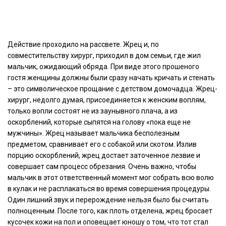
Действие проходило на рассвете. Жрец и, по
совместительству хирург, приходил в дом семьи, где жил
мальчик, ожидающий обряда. При виде этого прошеного
гостя женщины должны были сразу начать кричать и стенать
– это символическое прощание с детством домочадца. Жрец-
хирург, недолго думая, присоединяется к женским воплям,
только вопли состоят не из заунывного плача, а из
оскорблений, которые сыпятся на голову «пока еще не
мужчины». Жрец называет мальчика бесполезным
предметом, сравнивает его с собакой или скотом. Излив
порцию оскорблений, жрец достает заточенное лезвие и
совершает сам процесс обрезания. Очень важно, чтобы
мальчик в этот ответственный момент мог собрать всю волю
в кулак и не расплакаться во время совершения процедуры.
Один лишний звук и перерождение нельзя было бы считать
полноценным. После того, как плоть отделена, жрец бросает
кусочек кожи на пол и оповещает юношу о том, что тот стал