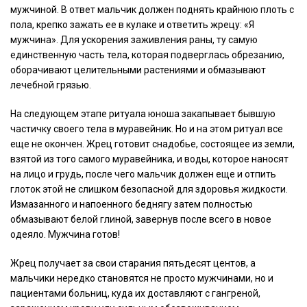
мужчиной. В ответ мальчик должен поднять крайнюю плоть с
пола, крепко зажать ее в кулаке и ответить жрецу: «Я
мужчина». Для ускорения заживления раны, ту самую
единственную часть тела, которая подверглась обрезанию,
оборачивают целительными растениями и обмазывают
лечебной грязью.
На следующем этапе ритуала юноша закапывает бывшую
частичку своего тела в муравейник. Но и на этом ритуал все
еще не окончен. Жрец готовит снадобье, состоящее из земли,
взятой из того самого муравейника, и воды, которое наносят
на лицо и грудь, после чего мальчик должен еще и отпить
глоток этой не слишком безопасной для здоровья жидкости.
Измазанного и напоенного беднягу затем полностью
обмазывают белой глиной, завернув после всего в новое
одеяло. Мужчина готов!
Жрец получает за свои старания пятьдесят центов, а
мальчики нередко становятся не просто мужчинами, но и
пациентами больниц, куда их доставляют с гангреной,