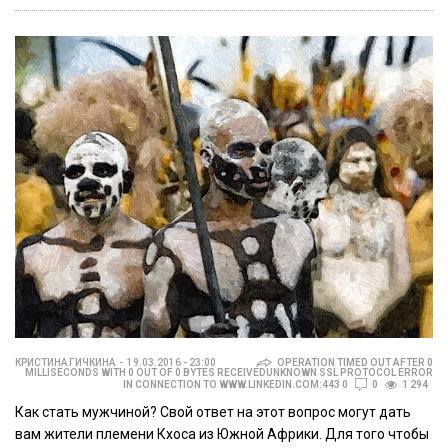
КРИСТИНА ГИЧКИНА
19.03.2016 - 23:00
OPERATION TIMED OUT AFTER 0
MILLISECONDS WITH 0 OUT OF 0 BYTES RECEIVEDUNKNOWN SSL PROTOCOL ERROR
IN CONNECTION TO WWW.LINKEDIN.COM:443 0
0
1 294
Как стать мужчиной? Свой ответ на этот вопрос могут дать
вам жители племени Кхоса из Южной Африки. Для того чтобы