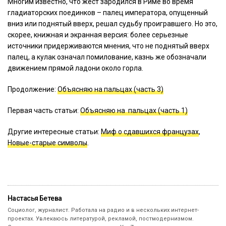
Многим известно, что жест зародился в Риме во время
гладиаторских поединков – палец императора, опущенный
вниз или поднятый вверх, решал судьбу проигравшего. Но это,
скорее, книжная и экранная версия: более серьезные
источники придерживаются мнения, что не поднятый вверх
палец, а кулак означал помилование, казнь же обозначали
движением прямой ладони около горла.
Продолжение:
Объясняю на пальцах (часть 3)
Первая часть статьи:
Объясняю на пальцах (часть 1)
Другие интересные статьи:
Миф о сдавшихся французах
,
Новые-старые символы
.
Настасья Бетева
Социолог, журналист. Работала на радио и в нескольких интернет-
проектах. Увлекаюсь литературой, рекламой, постмодернизмом.