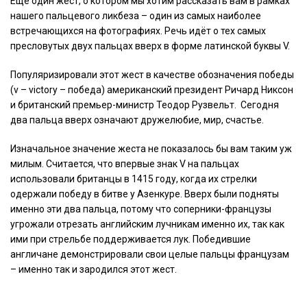
Ещё один жест, о котором мы хотим рассказать вам в рамках
нашего пальцевого ликбеза – один из самых наиболее
встречающихся на фотографиях. Речь идёт о тех самых
пресловутых двух пальцах вверх в форме латинской буквы V.
Популяризировали этот жест в качестве обозначения победы
(v – victory – победа) американский президент Ричард Никсон
и британский премьер-министр Теодор Рузвельт. Сегодня
два пальца вверх означают дружелюбие, мир, счастье.
Изначальное значение жеста не показалось бы вам таким уж
милым. Считается, что впервые знак V на пальцах
использовали британцы в 1415 году, когда их стрелки
одержали победу в битве у Азенкуре. Вверх были подняты
именно эти два пальца, потому что соперники-французы
угрожали отрезать английским лучникам именно их, так как
ими при стрельбе поддерживается лук. Победившие
англичане демонстрировали свои целые пальцы французам
– именно так и зародился этот жест.