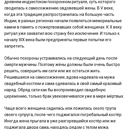
древнем индуистском похоронном ритуале, суть которого
сводилась к самосожжению овдовевшей жены. В V веке,
когда эта традиция распространилась на большую часть
Индии, в разных регионах начали появляться мемориальные
камни в память о пожертвовавших собой женщинах. К X веку
ритуал уже захватил всю страну без исключения. И только к
началу XIX века были предприняты первые попытки его
запретить.
Обычно похороны устраивались на следующий день после
смерти мужчины. Поэтому жёны должны были очень быстро
решить, совершить им сати или же остаться жить.
Решившаяся на самосожжение, вдова надевала на мужа
свадебный костюм и сама одевалась в свой самый красивый
наряд. Обряд сати как бы воспроизводил свадебную
церемонию, только брак увековечивался уже в мире мёртвых.
Чаще всего женщина садилась или ложилась около трупа
своего супруга, после чего поджигался погребальный костёр.
Иногда жена прыгала в уже разгоревшийся костёр или же
поджигала двора сама, находясь рядом с телом мужа.