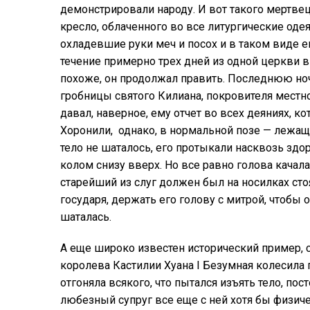
демонстрировали народу. И вот такого мертве
кресло, облаченного во все литургические одея
охладевшие руки меч и посох и в таком виде е
течение примерно трех дней из одной церкви в
похоже, он продолжал править. Последнюю но
гробницы святого Килиана, покровителя местно
давал, наверное, ему отчет во всех деяниях, к
Хоронили, однако, в нормальной позе — лежащи
тело не шаталось, его протыкали насквозь зд
колом снизу вверх. Но все равно голова качала
старейший из слуг должен был на носилках стоя
государя, держать его голову с митрой, чтобы 
шаталась.
А еще широко известен исторический пример, 
королева Кастилии Хуана I Безумная колесила 
отгоняла всякого, что пытался изъять тело, пос
любезный супруг все еще с ней хотя бы физиче