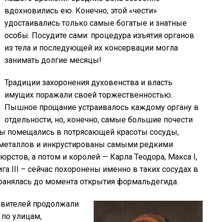
вдохновились ею. Конечно, этой «чести»
удостаивались только самые богатые и знатные
особы. Посудите сами: процедура изъятия органов
из тела и последующей их консервации могла
занимать долгие месяцы!
Традиции захоронения духовенства и власть
имущих поражали своей торжественностью.
Пышное прощание устраивалось каждому органу в
отдельности, но, конечно, самые большие почести
ы помещались в потрясающей красоты сосуды,
 металлов и инкрустированы самыми редкими
рстов, а потом и королей — Карла Теодора, Макса I,
га III – сейчас похоронены именно в таких сосудах в
хранялась до момента открытия формальдегида.
равителей продолжали
 по улицам,