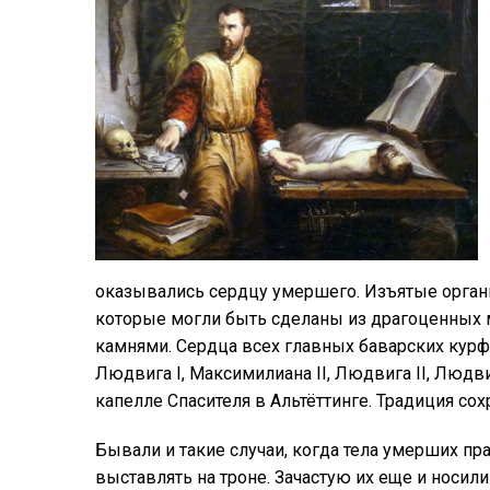
оказывались сердцу умершего. Изъятые орган
которые могли быть сделаны из драгоценных
камнями. Сердца всех главных баварских курфю
Людвига I, Максимилиана II, Людвига II, Людви
капелле Спасителя в Альтёттинге. Традиция со
Бывали и такие случаи, когда тела умерших п
выставлять на троне. Зачастую их еще и носили