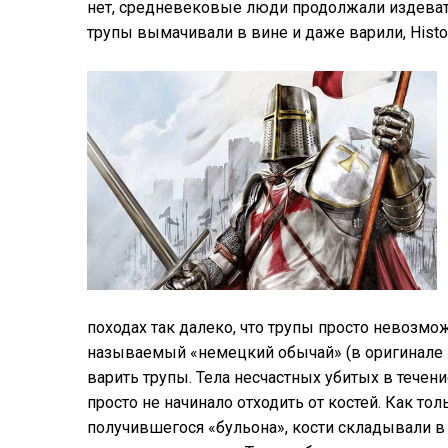
нет, средневековые люди продолжали издевать
трупы вымачивали в вине и даже варили, Histo
походах так далеко, что трупы просто невозмо
называемый «немецкий обычай» (в оригинале э
варить трупы. Тела несчастных убитых в течени
просто не начинало отходить от костей. Как то
получившегося «бульона», кости складывали в