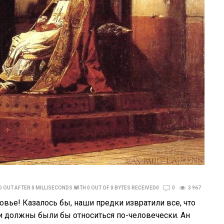
 OUT AFTER 0 MILLISECONDS WITH 0 OUT OF 0 BYTES RECEIVED0
0
3 967
вье! Казалось бы, наши предки извратили все, что
ни должны были бы относиться по-человечески. Ан