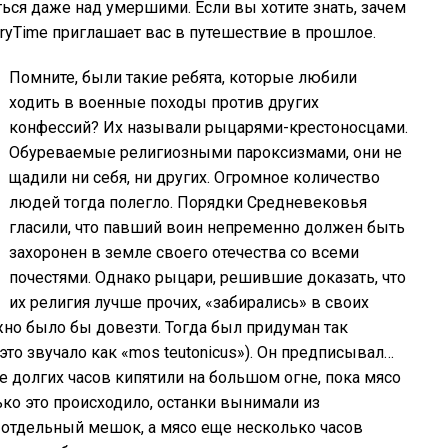
ся даже над умершими. Если вы хотите знать, зачем
ryTime приглашает вас в путешествие в прошлое.
Помните, были такие ребята, которые любили
ходить в военные походы против других
конфессий? Их называли рыцарями-крестоносцами.
Обуреваемые религиозными пароксизмами, они не
щадили ни себя, ни других. Огромное количество
людей тогда полегло. Порядки Средневековья
гласили, что павший воин непременно должен быть
захоронен в земле своего отечества со всеми
почестями. Однако рыцари, решившие доказать, что
их религия лучше прочих, «забирались» в своих
жно было бы довезти. Тогда был придуман так
то звучало как «mos teutonicus»). Он предписывал…
е долгих часов кипятили на большом огне, пока мясо
лько это происходило, останки вынимали из
 отдельный мешок, а мясо еще несколько часов