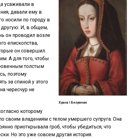
ца усаживали в
ния, давали ему в
го носили по городу в
 другую. И, в общем,
чь он проводил возле
го епископства,
оторые он совершил.
м. А для того, чтобы
оровенным толстым
сь, поэтому
ть за спиной у этого
она чересчур не
Хуана I Безумная
согласно которому
по своим владениям с телом умершего супруга. Она
тоянно приоткрывала гроб, чтобы убедиться, что
ски. Но это уже совсем другая история.