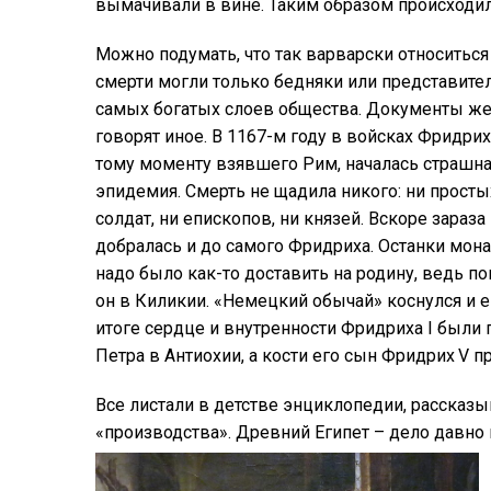
вымачивали в вине. Таким образом происходил
Можно подумать, что так варварски относиться
смерти могли только бедняки или представите
самых богатых слоев общества. Документы ж
говорят иное. В 1167-м году в войсках Фридриха
тому моменту взявшего Рим, началась страшн
эпидемия. Смерть не щадила никого: ни просты
солдат, ни епископов, ни князей. Вскоре зараза
добралась и до самого Фридриха. Останки мон
надо было как-то доставить на родину, ведь по
он в Киликии. «Немецкий обычай» коснулся и ег
итоге сердце и внутренности Фридриха I были 
Петра в Антиохии, а кости его сын Фридрих V 
Все листали в детстве энциклопедии, рассказы
«производства». Древний Египет – дело давно 