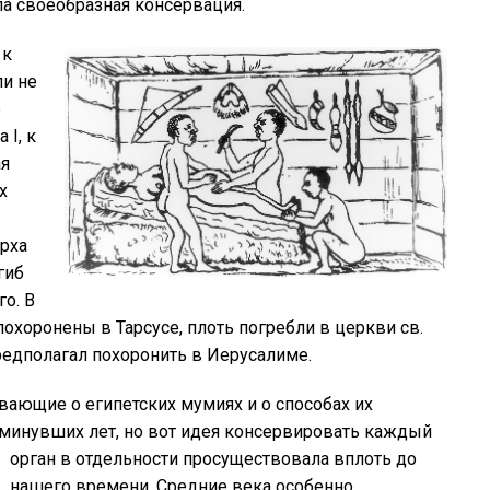
а своеобразная консервация.
 к
ли не
е
 I, к
ая
х
арха
гиб
о. В
похоронены в Тарсусе, плоть погребли в церкви св.
предполагал похоронить в Иерусалиме.
вающие о египетских мумиях и о способах их
минувших лет, но вот идея
консервировать каждый
орган в отдельности просуществовала вплоть до
нашего времени. Средние века особенно