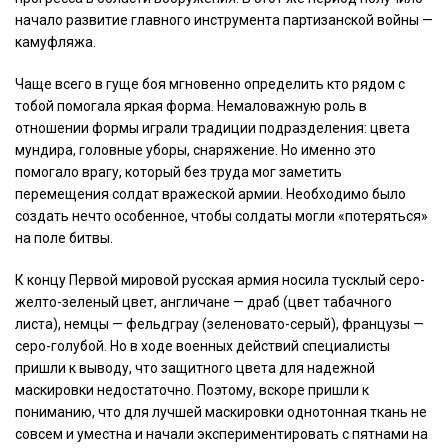
начало развитие главного инструмента партизанской войны —
камуфляжа.
Чаще всего в гуще боя мгновенно определить кто рядом с
тобой помогала яркая форма. Немаловажную роль в
отношении формы играли традиции подразделения: цвета
мундира, головные уборы, снаряжение. Но именно это
помогало врагу, который без труда мог заметить
перемещения солдат вражеской армии. Необходимо было
создать нечто особенное, чтобы солдаты могли «потеряться»
на поле битвы.
К концу Первой мировой русская армия носила тусклый серо-
желто-зеленый цвет, англичане — драб (цвет табачного
листа), немцы — фельдграу (зеленовато-серый), французы —
серо-голубой. Но в ходе военных действий специалисты
пришли к выводу, что защитного цвета для надежной
маскировки недостаточно. Поэтому, вскоре пришли к
пониманию, что для лучшей маскировки однотонная ткань не
совсем и уместна и начали экспериментировать с пятнами на