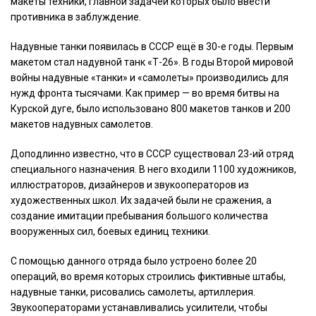
макеты техники, главной задачей которых было ввести
противника в заблуждение.
Надувные танки появилась в СССР ещё в 30-е годы. Первым
макетом стал надувной танк «Т-26». В годы Второй мировой
войны надувные «танки» и «самолеты» производились для
нужд фронта тысячами. Как пример — во время битвы на
Курской дуге, было использовано 800 макетов танков и 200
макетов надувных самолетов.
Доподлинно известно, что в СССР существовал 23-ий отряд
специального назначения. В него входили 1100 художников,
иллюстраторов, дизайнеров и звукооператоров из
художественных школ. Их задачей были не сражения, а
создание имитации пребывания большого количества
вооруженных сил, боевых единиц техники.
С помощью данного отряда было устроено более 20
операций, во время которых строились фиктивные штабы,
надувные танки, рисовались самолеты, артиллерия.
Звукооператорами устанавливались усилители, чтобы