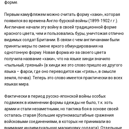
форме.
Первым камуфляжем можно считать форму «хаки», которая
появился во времена Англо-бурской войны (1899-1902 г.г.).
Англичане начали эту войну в своей традиционной форме
красного цвета, чем и пользовались буры, уничтожая отлично
видимых солдат Британии. В связи с чем англичанами были
приняты меры по смене яркого обмундирования на
однотонную форму. Новая форма из-за своего цвета
получила название «хаки», что на языке хинди значило
«пыльный, грязный» (в хинди же это слово пришло из другого
языка – фарси, где оно переводится как «грязь», в смысле
земля, почва). Теперь это слово имеется практически во всех
языках мира.
Фактически в период русско-японской войны особых
подвижек в изменении формы одежды не было, т.к. хоть
армии и стали незаметными, но тактика боя в основе своей
осталась старая (большие крупномасштабные сражения
войсковыми соединениями, в которых не принимали во
внимание индивидуальную маскировку солдата). Отдельные