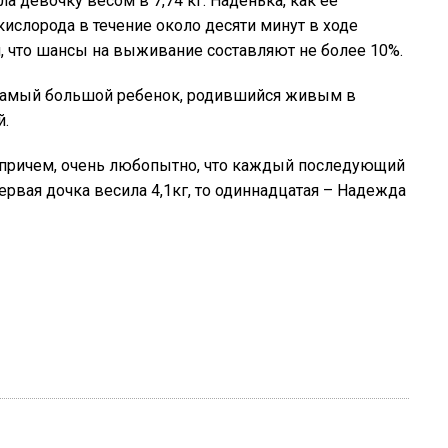
а девочку весом в 7,74 кг. Наденька, как ее
ислорода в течение около десяти минут в ходе
ли, что шансы на выживание составляют не более 10%.
, самый большой ребенок, родившийся живым в
й.
, причем, очень любопытно, что каждый последующий
ервая дочка весила 4,1кг, то одиннадцатая – Надежда