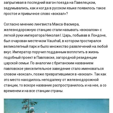
запрыгивая в последний вагон поезда на Павелецком,
задумывались, как и когда в русском языке появилось такое
простое и привычное слово «вокзал»?
Согласно мнению лингвиста Макса Фасмера,
железнодорожную станцию стали называть «вокзалом» с
легкой руки императора Николая I. Царь, побывав в Лондоне,
был очарован местечком Vauxhall, в котором простирался
великолепный парк и было множество развлечений на любой
вкус. Император поручил подданным воплотить в жизнь
подобный проект в Павловске, загородной резиденции
царской семьи. По аналогии с британским названием
павловское увеселительное заведение стало именоваться
словом «воксал», позже превратившимся в «вокзал». Так как
это место находилось неподалеку от железнодорожной
станции, то вскоре название распространилось и на нее, а со
временем и на все станции страны.