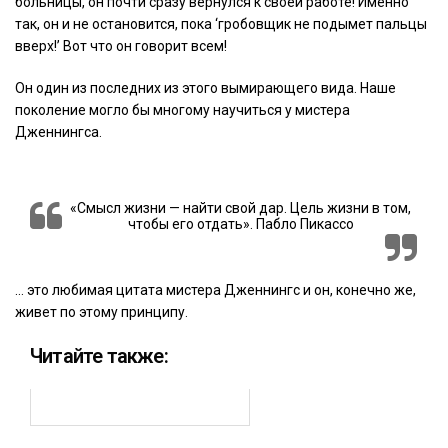
больницы, он почти сразу вернулся к своей работе! Именно
так, он и не остановится, пока ‘гробовщик не подымет пальцы
вверх!’ Вот что он говорит всем!
Он один из последних из этого вымирающего вида. Наше
поколение могло бы многому научиться у мистера
Дженнингса.
«Смысл жизни — найти свой дар. Цель жизни в том,
чтобы его отдать». Пабло Пикассо
… это любимая цитата мистера Дженнингс и он, конечно же,
живет по этому принципу.
Читайте также: