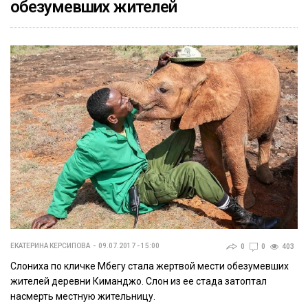
обезумевших жителей
ЕКАТЕРИНА КЕРСИПОВА
09.07.2017 - 15:00
0
0
403
Слониха по кличке Мбегу стала жертвой мести обезумевших
жителей деревни Киманджо. Слон из ее стада затоптал
насмерть местную жительницу.