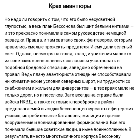
Крах авантюры
Но надо ли говорить о том, что это было несусветной
глупостью, а весь план Бессонова был шит белыми нитками —
и это прекрасно понимали в самом руководстве немецкой
разведки. Правда, и там хватало своих фантазеров, которым
нравились смелые прожекты предателя. И ему дали зеленый
свет. Однако, несмотря на голод, холод и унижения мало кто
из советских военнопленных согласился участвовать в
подобной бредовой операции, заведомо обреченной на
провал. Ведь плану авантюриста отнюдь не способствовали
ни климатические условия северных широт, ни трудности со
снабжением и жильем для диверсантов — в тех краях мало не
только дорог, но и поселков. Зато всегда на страже были
войска НКВД, а также готовые к переброске в район
предполагаемой высадки бессоновцев курсанты офицерских
училищ, истребительные батальоны, милиция и прочие
вооруженные и военизированные формирования. Все это
понимали бывшие советские люди, а ныне военнопленные. В
результате, вместо многотысячного корпуса Бессонову