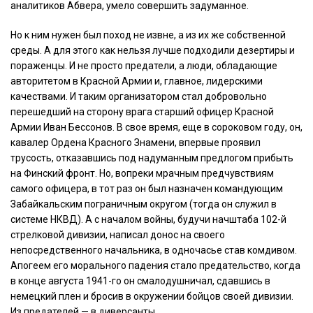
аналитиков Абвера, умело совершить задуманное.
Но к ним нужен был поход не извне, а из их же собственной
среды. А для этого как нельзя лучше подходили дезертиры и
пораженцы. И не просто предатели, а люди, обладающие
авторитетом в Красной Армии и, главное, лидерскими
качествами. И таким организатором стал добровольно
перешедший на сторону врага старший офицер Красной
Армии Иван Бессонов. В свое время, еще в сороковом году, он,
кавалер Ордена Красного Знамени, впервые проявил
трусость, отказавшись под надуманным предлогом прибыть
на Финский фронт. Но, вопреки мрачным предчувствиям
самого офицера, в тот раз он был назначен командующим
Забайкальским пограничным округом (тогда он служил в
системе НКВД). А с началом войны, будучи начштаба 102-й
стрелковой дивизии, написал донос на своего
непосредственного начальника, в одночасье став комдивом.
Апогеем его морального падения стало предательство, когда
в конце августа 1941-го он смалодушничал, сдавшись в
немецкий плен и бросив в окружении бойцов своей дивизии.
Из предателей — в диверсанты