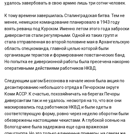
удалось завербовать в свою армию лишь три сотни человек.
К тому времени завершилась Сталинградская битва. Тем не
менее, немецкое командование планировало в 1943 году
взять реванш под Курском. Именно летом этого года заброски
диверсантов стали регулярными. Одной из таких групп и
стала отправленная во второй половине мая в Архангельскую
область спецкоманда, главной целью которой были
организации терактов и формирование повстанческих банд.
Но попытка ее диверсионной работы была пресечена накорню
оперативными действиями работников НКВД.
Следующим шагом Бессонова в начале июня была акция по
десантированию небольшого отряда в Печорском округе
Коми АССР. К счастью, похозяйничать на берегах Печоры
диверсантам так и не удалось: несмотря на то, что все они
маскировались под работников НКВД и были одеты в
соответствующую форму, ровно через неделю оборотни были
обезврежены настоящими чекистами. А глубокой осенью на
Вологодчине была задержана еще одна вражеская
спецгруппа. Но это только единичные примеры, на самом же