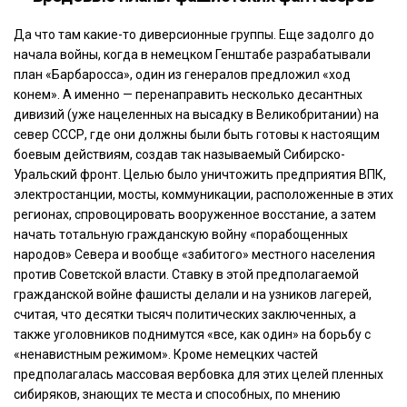
Да что там какие-то диверсионные группы. Еще задолго до
начала войны, когда в немецком Генштабе разрабатывали
план «Барбаросса», один из генералов предложил «ход
конем». А именно — перенаправить несколько десантных
дивизий (уже нацеленных на высадку в Великобритании) на
север СССР, где они должны были быть готовы к настоящим
боевым действиям, создав так называемый Сибирско-
Уральский фронт. Целью было уничтожить предприятия ВПК,
электростанции, мосты, коммуникации, расположенные в этих
регионах, спровоцировать вооруженное восстание, а затем
начать тотальную гражданскую войну «порабощенных
народов» Севера и вообще «забитого» местного населения
против Советской власти. Ставку в этой предполагаемой
гражданской войне фашисты делали и на узников лагерей,
считая, что десятки тысяч политических заключенных, а
также уголовников поднимутся «все, как один» на борьбу с
«ненавистным режимом». Кроме немецких частей
предполагалась массовая вербовка для этих целей пленных
сибиряков, знающих те места и способных, по мнению