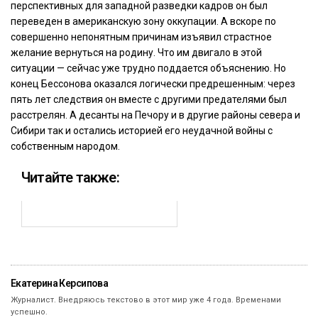
перспективных для западной разведки кадров он был
переведен в американскую зону оккупации. А вскоре по
совершенно непонятным причинам изъявил страстное
желание вернуться на родину. Что им двигало в этой
ситуации — сейчас уже трудно поддается объяснению. Но
конец Бессонова оказался логически предрешенным: через
пять лет следствия он вместе с другими предателями был
расстрелян. А десанты на Печору и в другие районы севера и
Сибири так и остались историей его неудачной войны с
собственным народом.
Читайте также:
Екатерина Керсипова
Журналист. Внедряюсь текстово в этот мир уже 4 года. Временами
успешно.