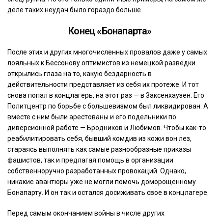
деле таких неудач было гораздо больше.
Конец «Бонапарта»
После этих и других многочисленных провалов даже у самых
лояльных к Бессонову оптимистов из немецкой разведки
открылись глаза на то, какую бездарность в
действительности представляет из себя их протеже. И тот
снова попал в концлагерь, на этот раз — в Заксенхаузен. Его
Политцентр по борьбе с большевизмом был ликвидирован. А
вместе с ним были арестованы и его подельники по
диверсионной работе — Бродников и Любимов. Чтобы как-то
реабилитировать себя, бывший комдив из кожи вон лез,
стараясь выполнять как самые разнообразные приказы
фашистов, так и предлагая помощь в организации
собственноручно разработанных провокаций. Однако,
никакие авантюры уже не могли помочь доморощенному
Бонапарту. И он так и остался досиживать свое в концлагере.
Перед самым окончанием войны в числе других