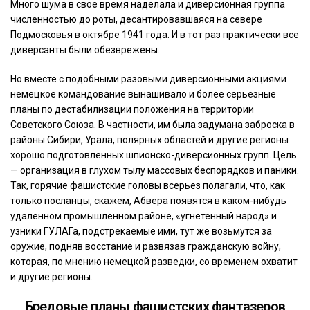
Много шума в свое время наделала и диверсионная группа
численностью до роты, десантировавшаяся на севере
Подмосковья в октябре 1941 года. И в тот раз практически все
диверсанты были обезврежены.
Но вместе с подобными разовыми диверсионными акциями
немецкое командование вынашивало и более серьезные
планы по дестабилизации положения на территории
Советского Союза. В частности, им была задумана заброска в
районы Сибири, Урала, полярных областей и другие регионы
хорошо подготовленных шпионско-диверсионных групп. Цель
— организация в глухом тылу массовых беспорядков и паники.
Так, горячие фашистские головы всерьез полагали, что, как
только посланцы, скажем, Абвера появятся в каком-нибудь
удаленном промышленном районе, «угнетенный народ» и
узники ГУЛАГа, подстрекаемые ими, тут же возьмутся за
оружие, подняв восстание и развязав гражданскую войну,
которая, по мнению немецкой разведки, со временем охватит
и другие регионы.
Бредовые планы фашистских фантазеров