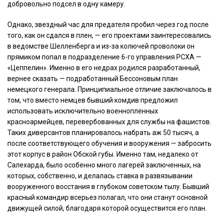
добровольно подсел в одну камеру.
Однако, звездный час для предателя пробил через год после
того, как он сдался в плен, — его проектами заинтересовались
в ведомстве Шелленберга и из-за колючей проволоки он
прямиком попал в подразделение 6-го управления РСХА —
«Цеппелин». Именно в его недрах родился разработанный,
вернее сказать — подработанный Бессоновым план
немецкого генерала. Принципиальное отличие заключалось в
том, что вместо немцев бывший комдив предложил
использовать исключительно военнопленных
красноармейцев, перевербованных для службы на фашистов.
Таких диверсантов планировалось набрать аж 50 тысяч, а
после соответствующего обучения и вооружения — забросить
этот корпус в район Обской губы. Именно там, недалеко от
Салехарда, было особенно много лагерей заключенных, на
которых, собственно, и делалась ставка в развязывании
вооруженного восстания в глубоком советском тылу. Бывший
красный командир всерьез полагал, что они станут основной
движущей силой, благодаря которой осуществится его план.