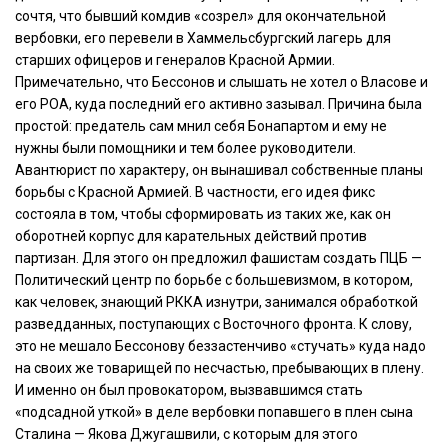
сочтя, что бывший комдив «созрел» для окончательной
вербовки, его перевели в Хаммельсбургский лагерь для
старших офицеров и генералов Красной Армии.
Примечательно, что Бессонов и слышать не хотел о Власове и
его РОА, куда последний его активно зазывал. Причина была
простой: предатель сам мнил себя Бонапартом и ему не
нужны были помощники и тем более руководители.
Авантюрист по характеру, он вынашивал собственные планы
борьбы с Красной Армией. В частности, его идея фикс
состояла в том, чтобы сформировать из таких же, как он
оборотней корпус для карательных действий против
партизан. Для этого он предложил фашистам создать ПЦБ —
Политический центр по борьбе с большевизмом, в котором,
как человек, знающий РККА изнутри, занимался обработкой
разведданных, поступающих с Восточного фронта. К слову,
это не мешало Бессонову беззастенчиво «стучать» куда надо
на своих же товарищей по несчастью, пребывающих в плену.
И именно он был провокатором, вызвавшимся стать
«подсадной уткой» в деле вербовки попавшего в плен сына
Сталина — Якова Джугашвили, с которым для этого