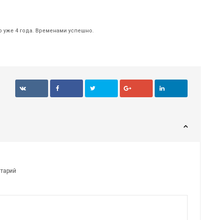
р уже 4 года. Временами успешно.
нтарий