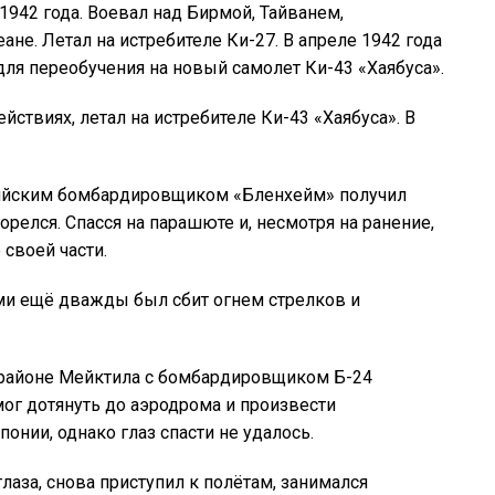
1942 года. Воевал над Бирмой, Тайванем,
не. Летал на истребителе Ки-27. В апреле 1942 года
ля переобучения на новый самолет Ки-43 «Хаябуса».
йствиях, летал на истребителе Ки-43 «Хаябуса». В
лийским бомбардировщиком «Бленхейм» получил
горелся. Спасся на парашюте и, несмотря на ранение,
своей части.
и ещё дважды был сбит огнем стрелков и
 районе Мейктила с бомбардировщиком Б-24
мог дотянуть до аэродрома и произвести
понии, однако глаз спасти не удалось.
глаза, снова приступил к полётам, занимался