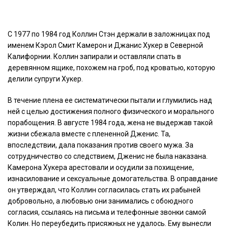
С 1977 по 1984 год Коллин Стэн держали в заложницах под
именем Кэрол Смит Камерон и Джанис Хукер в Северной
Калифорнии. Коллин запирали и оставляли спать в
деревянном ящике, похожем на гроб, под кроватью, которую
делили супруги Хукер.
В течение плена ее систематически пытали и глумились над
ней с целью достижения полного физического и морального
порабощения. В августе 1984 года, жена не выдержав такой
жизни сбежала вместе с плененной Дженис. Та,
впоследствии, дала показания против своего мужа. За
сотрудничество со следствием, Дженис не была наказана.
Камерона Хукера арестовали и осудили за похищение,
изнасилование и сексуальные домогательства. В оправдание
он утверждал, что Коллин согласилась стать их рабыней
добровольно, а любовью они занимались с обоюдного
согласия, ссылаясь на письма и телефонные звонки самой
Колин. Но переубедить присяжных не удалось. Ему вынесли