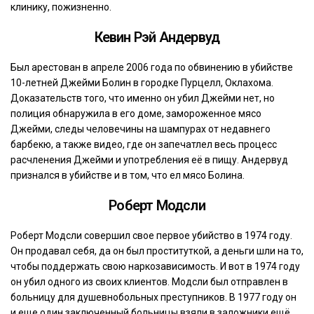
клинику, пожизненно.
Кевин Рэй Андервуд
Был арестован в апреле 2006 года по обвинению в убийстве
10-летней Джейми Болин в городке Пурцелл, Оклахома.
Доказательств того, что именно он убил Джейми нет, но
полиция обнаружила в его доме, замороженное мясо
Джейми, следы человечины на шампурах от недавнего
барбекю, а также видео, где он запечатлел весь процесс
расчленения Джейми и употребления её в пищу. Андервуд
признался в убийстве и в том, что ел мясо Болина.
Роберт Модсли
Роберт Модсли совершил свое первое убийство в 1974 году.
Он продавал себя, да он был проституткой, а деньги шли на то,
чтобы поддержать свою наркозависимость. И вот в 1974 году
он убил одного из своих клиентов. Модсли был отправлен в
больницу для душевнобольных преступников. В 1977 году он
и еще один заключенный больницы взяли в заложники ещё