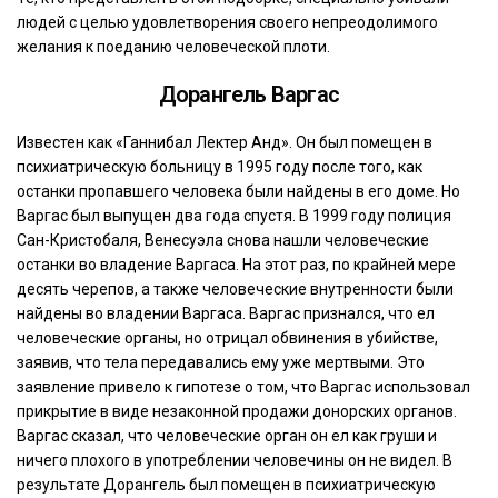
людей с целью удовлетворения своего непреодолимого
желания к поеданию человеческой плоти.
Дорангель Варгас
Известен как «Ганнибал Лектер Анд». Он был помещен в
психиатрическую больницу в 1995 году после того, как
останки пропавшего человека были найдены в его доме. Но
Варгас был выпущен два года спустя. В 1999 году полиция
Сан-Кристобаля, Венесуэла снова нашли человеческие
останки во владение Варгаса. На этот раз, по крайней мере
десять черепов, а также человеческие внутренности были
найдены во владении Варгаса. Варгас признался, что ел
человеческие органы, но отрицал обвинения в убийстве,
заявив, что тела передавались ему уже мертвыми. Это
заявление привело к гипотезе о том, что Варгас использовал
прикрытие в виде незаконной продажи донорских органов.
Варгас сказал, что человеческие орган он ел как груши и
ничего плохого в употреблении человечины он не видел. В
результате Дорангель был помещен в психиатрическую