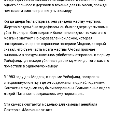
одного больного и держали в течение девяти часов, прежде
чем власти смогли проникнуть в камеру.
Когда дверь была открыта, они увидели жертву мертвой.
Жертва Модсли был педофилом, он был подвергнут пыткам и
убит. Его череп был вскрыт и было явно видно, что части его
мозга не хватает. По окровавленной ложке, которая
находилась в черепе, охранники поверили Модсли, который
сказал, что съел часть мозга жертвы. Он был признан
виновным в предумышленном убийстве и отправлен в тюрьму
Уэйкфилд, где вскоре убил еще двоих мужчин до того, как его
поместили в одиночную камеру.
В 1983 году для Модсли, в тюрьме Уэйкфилд, построили
специальную клетку, где он содержался под наблюдением.
Контакты с людьми ему были запрещены. Больше он не видел
людей. Питание передавалось ему через щель.
Эта камера считается моделью для камеры Ганнибала
Лектера в «Молчание ягнят».