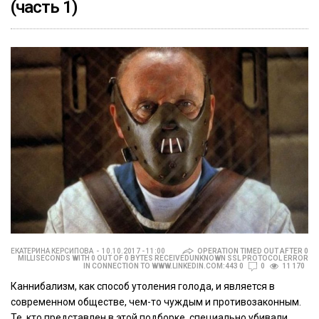
(часть 1)
ЕКАТЕРИНА КЕРСИПОВА
10.10.2017 - 11:00
OPERATION TIMED OUT AFTER 0
MILLISECONDS WITH 0 OUT OF 0 BYTES RECEIVEDUNKNOWN SSL PROTOCOL ERROR
IN CONNECTION TO WWW.LINKEDIN.COM:443 0
0
11 170
Каннибализм, как способ утоления голода, и является в
современном обществе, чем-то чуждым и противозаконным.
Те, кто представлен в этой подборке, специально убивали