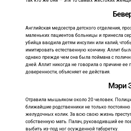
Так кто же они — эти 10 самых жестоких женщ
Беве
Английская медсестра детского отделения, про
маленьких пациентов больницы и принесла се
убийца вводила детям инсулин или калий, что
имитировать естественную кончину. Аллит была
однако прежде чем она была поймана с поличн
дней. Аллит никогда не говорила о причине ее
доверенности, объясняет ее действия.
Мэри 
Отравила мышьяком около 20 человек. Полиция
ближайшие родственники не только постоянно 
желудочных колик. За всю свою жизнь преступ
собственную мать. Палач, руководивший ее по
выбить из-под ног осужденной табуретку.