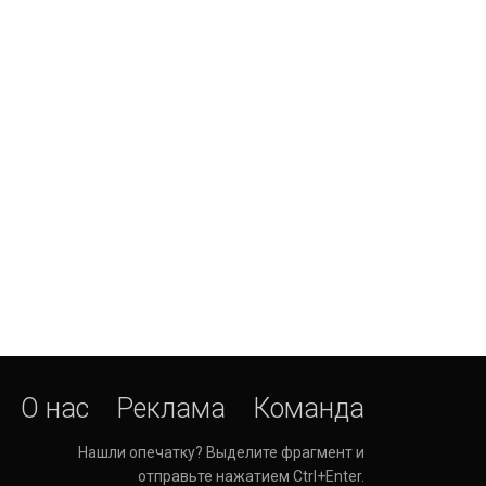
О нас
Реклама
Команда
Нашли опечатку? Выделите фрагмент и
отправьте нажатием Ctrl+Enter.