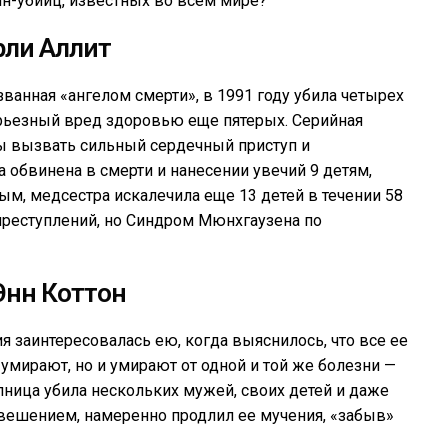
ин-убийц, известных во всем мире?
рли Аллит
званная «ангелом смерти», в 1991 году убила четырех
рьезный вред здоровью еще пятерых. Серийная
бы вызвать сильный сердечный приступ и
 обвинена в смерти и нанесении увечий 9 детям,
ым, медсестра искалечила еще 13 детей в течении 58
 преступлений, но Синдром Мюнхгаузена по
Энн Коттон
 заинтересовалась ею, когда выяснилось, что все ее
умирают, но и умирают от одной и той же болезни —
ница убила нескольких мужей, своих детей и даже
вешением, намеренно продлил ее мучения, «забыв»