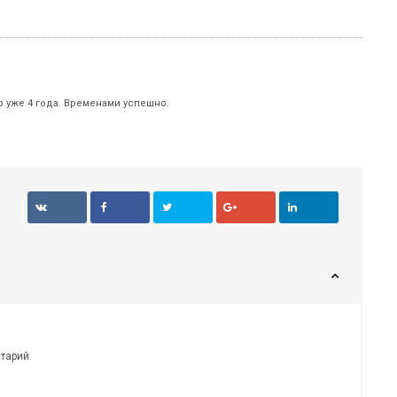
р уже 4 года. Временами успешно.
нтарий