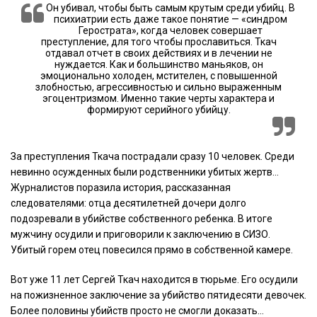
Он убивал, чтобы быть самым крутым среди убийц. В
психиатрии есть даже такое понятие — «синдром
Герострата», когда человек совершает
преступление, для того чтобы прославиться. Ткач
отдавал отчет в своих действиях и в лечении не
нуждается. Как и большинство маньяков, он
эмоционально холоден, мстителен, с повышенной
злобностью, агрессивностью и сильно выраженным
эгоцентризмом. Именно такие черты характера и
формируют серийного убийцу.
За преступления Ткача пострадали сразу 10 человек. Среди
невинно осужденных были родственники убитых жертв…
Журналистов поразила история, рассказанная
следователями: отца десятилетней дочери долго
подозревали в убийстве собственного ребенка. В итоге
мужчину осудили и приговорили к заключению в СИЗО.
Убитый горем отец повесился прямо в собственной камере.
Вот уже 11 лет Сергей Ткач находится в тюрьме. Его осудили
на пожизненное заключение за убийство пятидесяти девочек.
Более половины убийств просто не смогли доказать…