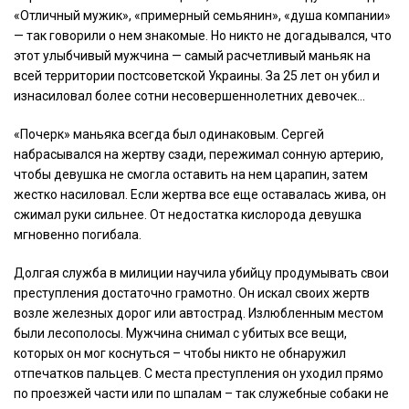
«Отличный мужик», «примерный семьянин», «душа компании»
— так говорили о нем знакомые. Но никто не догадывался, что
этот улыбчивый мужчина — самый расчетливый маньяк на
всей территории постсоветской Украины. За 25 лет он убил и
изнасиловал более сотни несовершеннолетних девочек…
«Почерк» маньяка всегда был одинаковым. Сергей
набрасывался на жертву сзади, пережимал сонную артерию,
чтобы девушка не смогла оставить на нем царапин, затем
жестко насиловал. Если жертва все еще оставалась жива, он
сжимал руки сильнее. От недостатка кислорода девушка
мгновенно погибала.
Долгая служба в милиции научила убийцу продумывать свои
преступления достаточно грамотно. Он искал своих жертв
возле железных дорог или автострад. Излюбленным местом
были лесополосы. Мужчина снимал с убитых все вещи,
которых он мог коснуться – чтобы никто не обнаружил
отпечатков пальцев. С места преступления он уходил прямо
по проезжей части или по шпалам – так служебные собаки не