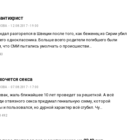
антихрист
ПОВА
12.08.2017 - 19:00
дал разгорелся в Швеции после того, как беженец из Сирии убил
него одноклассника. Больше всего родители погибшего были
, что СМИ пытались умолчать о происшестви…
43
 хочется секса
ПОВА
07.08.2017 - 17:00
вак, жаль ближайшее 10 лет проведет за решеткой. А всё
ди отвязного секса придумал гениальную схему, которой
 и пользовался, но дурной характер всё сгубил. Чу…
3 492