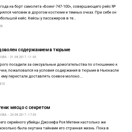
 года на борт самолета «Боинг-747-100», совершающего рейс №
днялся человек в дорогом костюме и темных очках. При себе он
ебольшой кейс. Кейсы у пассажиров в те…
26
доволен содержанием в тюрьме
ПОВА
31.08.2017 - 11:00
рого посадили за сексуальные домогательства по отношению к
очке, пожаловался на условия содержания в тюрьме в Ньюкасле
к ему перестали доставлять соевое молоко.…
 015
ни: мясцо с секретом
ПОВА
24.08.2017 - 17:00
него серийного убийцы Джозефа Роя Метени настолько же
асколько была окутана тайнами его странная жизнь. Пока в