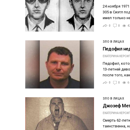
24 ноября 1971
305 в Сиэтл по
имел только н
0
0
4
ЗЛО В ЛИЦАХ
Педофил не
ЕКАТЕРИНА КЕРСИ
Педофил, кото
13-летней дев
после того, ка
0
0
6
ЗЛО В ЛИЦАХ
Джозеф Мете
ЕКАТЕРИНА КЕРСИ
Смерть 62-лет
таинственна, н