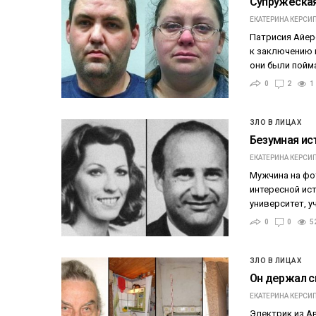
Супружеская
ЕКАТЕРИНА КЕРСИ
Патрисия Айерс
к заключению н
они были пойм
0
2
1
ЗЛО В ЛИЦАХ
Безумная ис
ЕКАТЕРИНА КЕРСИ
Мужчина на фо
интересной ист
университет, у
0
0
5
ЗЛО В ЛИЦАХ
Он держал с
ЕКАТЕРИНА КЕРСИ
Электрик из А