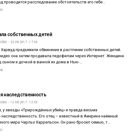
д проводится расследование обстоятельств его гибе…
83
ала собственных детей
ПОВА
22.08.2017 - 17:00
 Харвуд предъявили обвинение в растлении собственных детей.
идео она затем продавала педофилам через Интернет. Женщина
 сыном и дочкой в ванной их дома в Нью-…
88
я наследственность
ПОВА
13.08.2017 - 13:00
и, у звезды «Прирождённых убийц» и правда весьма
» наследственность. Его отец – известный в Америке наёмный
пного мира Чарльз Харрельсон. Он рано бросил семью, т…
21