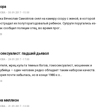
ора
ПОВА
30.09.2017 - 15:00
ка Вячеслав Самойлов снял на камеру ссору с женой, в которой
страдал их полуторагодовалый ребенок. Супруги поругались из-
ак сообщил полиции отец, во время прог…
20
сексуалист: падший дьявол
ПОВА
24.09.2017 - 17:00
теля, жрец культа темных богов, гомосексуалист, мошенник и
убийца — один человек редко обладает таким набором качеств.
ория почти забылась, но в конце 1980-х о…
34
на миллион
ПОВА
21.09.2017 - 13:00