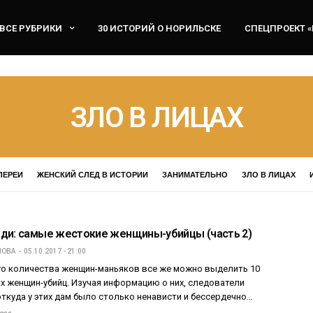
ВСЕ РУБРИКИ
30 ИСТОРИЙ О НОРИЛЬСКЕ
СПЕЦПРОЕКТ 
ЗЛО В ЛИЦАХ
ЛЕРЕИ
ЖЕНСКИЙ СЛЕД В ИСТОРИИ
ЗАНИМАТЕЛЬНО
ЗЛО В ЛИЦАХ
ди: самые жестокие женщины-убийцы (часть 2)
ПОВА
05.10.2017 - 21:00
о количества женщин-маньяков все же можно выделить 10
х женщин-убийц. Изучая информацию о них, следователи
ткуда у этих дам было столько ненависти и бессердечно…