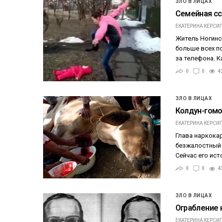
ЗЛО В ЛИЦАХ
Семейная сс
ЕКАТЕРИНА КЕРСИ
Житель Ногинс
больше всех по
за телефона. К
0
0
4
ЗЛО В ЛИЦАХ
Колдун-гомо
ЕКАТЕРИНА КЕРСИ
Глава наркокар
безжалостный 
Сейчас его ист
0
0
4
ЗЛО В ЛИЦАХ
Ограбление 
ЕКАТЕРИНА КЕРСИ