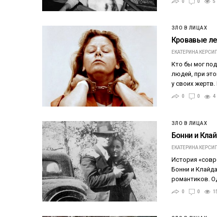
0
0
5
ЗЛО В ЛИЦАХ
Кровавые ле
ЕКАТЕРИНА КЕРСИ
Кто бы мог под
людей, при эт
у своих жертв
0
0
4
ЗЛО В ЛИЦАХ
Бонни и Кла
ЕКАТЕРИНА КЕРСИ
История «совр
Бонни и Клайд
романтиков. О
0
0
1