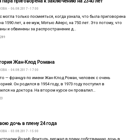
 пара приговорена к заключению на 2340 лет
ПОВА
06.08.2017 - 17:00
 могла только посмеяться, когда узнала, что была приговорена
а 1590 лет, а ее муж, Мэтью Айерс, на 750 лет. Это потому, что
аны и обвинены за распространение д…
 289
тория Жан-Клод Романа
ПОВА
04.08.2017 - 17:00
то — француз по имени Жан-Клод Роман, человек с очень
орией. Он родился в 1954 году, в 1973 году поступил в
чился на доктора. На втором курсе он провалил…
23
вою дочь в плену 24 года
ПОВА
03.08.2017 - 15:00
встралии Йозеф Фритцль держал в плену собственную дочь в