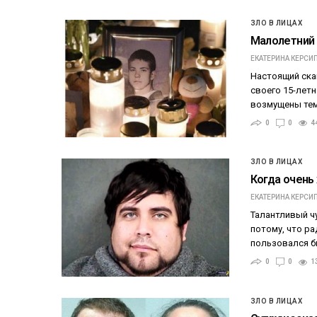
ЗЛО В ЛИЦАХ
Малолетний 
ЕКАТЕРИНА КЕРСИ
Настоящий скан
своего 15-лет
возмущены тем
0
0
4
ЗЛО В ЛИЦАХ
Когда очень
ЕКАТЕРИНА КЕРСИ
Талантливый чу
потому, что ра
пользовался бы
0
0
1
ЗЛО В ЛИЦАХ