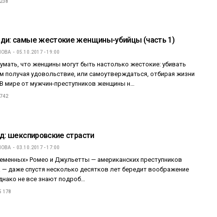
 238
ди: самые жестокие женщины-убийцы (часть 1)
ПОВА
05.10.2017 - 19:00
умать, что женщины могут быть настолько жестокие: убивать
ом получая удовольствие, или самоутверждаться, отбирая жизни
. В мире от мужчин-преступников женщины н…
 742
йд: шекспировские страсти
ПОВА
03.10.2017 - 17:00
еменных» Ромео и Джульетты — американских преступников
а — даже спустя несколько десятков лет бередит воображение
днако не все знают подроб…
5 178