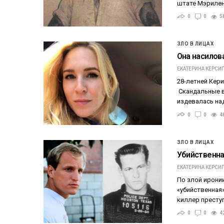
штате Мэрилен
0
0
5
ЗЛО В ЛИЦАХ
Она насилов
ЕКАТЕРИНА КЕРСИ
28-летней Кери
Скандальные в
издевалась над
0
0
4
ЗЛО В ЛИЦАХ
Убийственна
ЕКАТЕРИНА КЕРСИ
По злой ирони
«убийственная
киллер престу
0
0
4