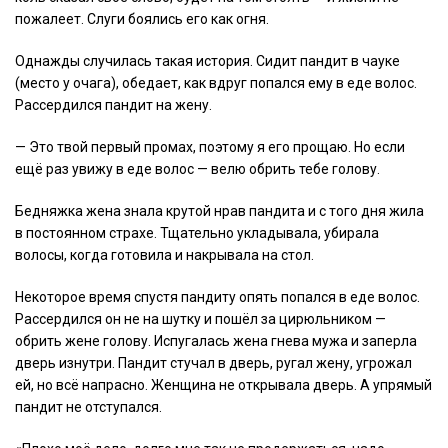
пожалеет. Слуги боялись его как огня.
Однажды случилась такая история. Сидит пандит в чауке
(место у очага), обедает, как вдруг попался ему в еде волос.
Рассердился пандит на жену.
— Это твой первый промах, поэтому я его прощаю. Но если
ещё раз увижу в еде волос — велю обрить тебе голову.
Бедняжка жена знала крутой нрав пандита и с того дня жила
в постоянном страхе. Тщательно укладывала, убирала
волосы, когда готовила и накрывала на стол.
Некоторое время спустя пандиту опять попался в еде волос.
Рассердился он не на шутку и пошёл за цирюльником —
обрить жене голову. Испугалась жена гнева мужа и заперла
дверь изнутри. Пандит стучал в дверь, ругал жену, угрожал
ей, но всё напрасно. Женщина не открывала дверь. А упрямый
пандит не отступался.