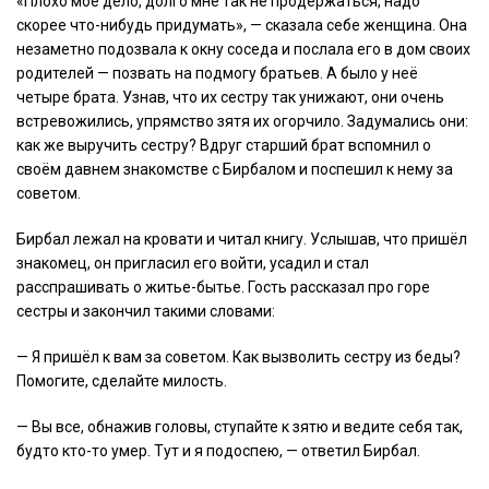
«Плохо моё дело, долго мне так не продержаться, надо
скорее что-нибудь придумать», — сказала себе женщина. Она
незаметно подозвала к окну соседа и послала его в дом своих
родителей — позвать на подмогу братьев. А было у неё
четыре брата. Узнав, что их сестру так унижают, они очень
встревожились, упрямство зятя их огорчило. Задумались они:
как же выручить сестру? Вдруг старший брат вспомнил о
своём давнем знакомстве с Бирбалом и поспешил к нему за
советом.
Бирбал лежал на кровати и читал книгу. Услышав, что пришёл
знакомец, он пригласил его войти, усадил и стал
расспрашивать о житье-бытье. Гость рассказал про горе
сестры и закончил такими словами:
— Я пришёл к вам за советом. Как вызволить сестру из беды?
Помогите, сделайте милость.
— Вы все, обнажив головы, ступайте к зятю и ведите себя так,
будто кто-то умер. Тут и я подоспею, — ответил Бирбал.