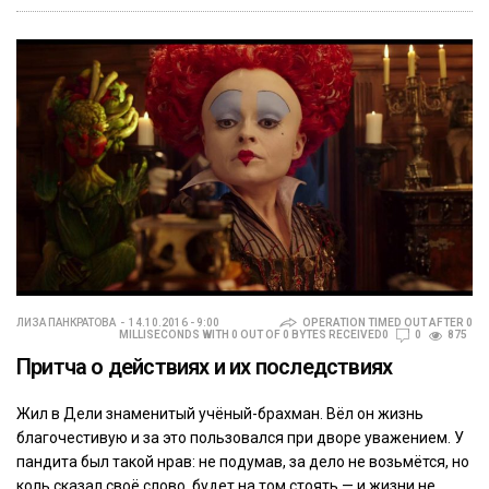
ЛИЗА ПАНКРАТОВА
14.10.2016 - 9:00
OPERATION TIMED OUT AFTER 0
MILLISECONDS WITH 0 OUT OF 0 BYTES RECEIVED0
0
875
Притча о действиях и их последствиях
Жил в Дели знаменитый учёный-брахман. Вёл он жизнь
благочестивую и за это пользовался при дворе уважением. У
пандита был такой нрав: не подумав, за дело не возьмётся, но
коль сказал своё слово, будет на том стоять — и жизни не