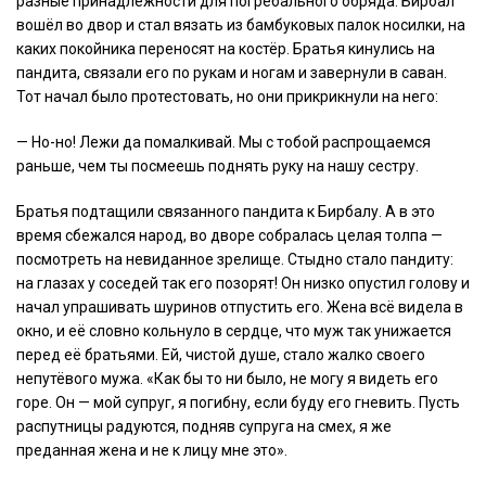
разные принадлежности для погребального обряда. Бирбал
вошёл во двор и стал вязать из бамбуковых палок носилки, на
каких покойника переносят на костёр. Братья кинулись на
пандита, связали его по рукам и ногам и завернули в саван.
Тот начал было протестовать, но они прикрикнули на него:
— Но-но! Лежи да помалкивай. Мы с тобой распрощаемся
раньше, чем ты посмеешь поднять руку на нашу сестру.
Братья подтащили связанного пандита к Бирбалу. А в это
время сбежался народ, во дворе собралась целая толпа —
посмотреть на невиданное зрелище. Стыдно стало пандиту:
на глазах у соседей так его позорят! Он низко опустил голову и
начал упрашивать шуринов отпустить его. Жена всё видела в
окно, и её словно кольнуло в сердце, что муж так унижается
перед её братьями. Ей, чистой душе, стало жалко своего
непутёвого мужа. «Как бы то ни было, не могу я видеть его
горе. Он — мой супруг, я погибну, если буду его гневить. Пусть
распутницы радуются, подняв супруга на смех, я же
преданная жена и не к лицу мне это».