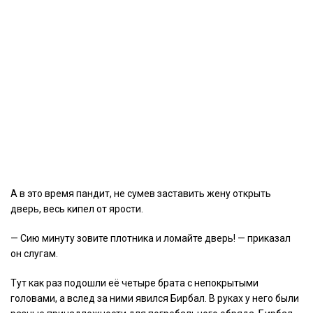
А в это время пандит, не сумев заставить жену открыть
дверь, весь кипел от ярости.
— Сию минуту зовите плотника и ломайте дверь! — приказал
он слугам.
Тут как раз подошли её четыре брата с непокрытыми
головами, а вслед за ними явился Бирбал. В руках у него были