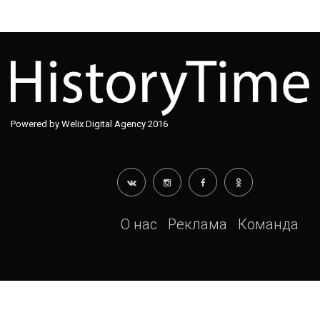
Powered by Welix Digital Agency 2016
О нас
Реклама
Команда
Warning
: file_put_contents(): Only 0 of 64206 bytes written,
possibly out of free disk space in