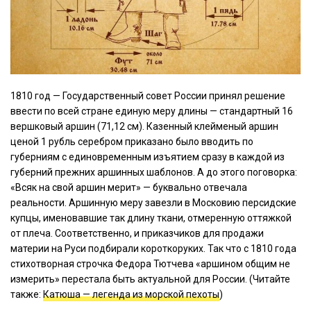
1810 год — Государственный совет России принял решение
ввести по всей стране единую меру длины — стандартный 16
вершковый аршин (71,12 см). Казенный клейменый аршин
ценой 1 рубль серебром приказано было вводить по
губерниям с единовременным изъятием сразу в каждой из
губерний прежних аршинных шаблонов. А до этого поговорка:
«Всяк на свой аршин мерит» — буквально отвечала
реальности. Аршинную меру завезли в Московию персидские
купцы, именовавшие так длину ткани, отмеренную оттяжкой
от плеча. Соответственно, и приказчиков для продажи
материи на Руси подбирали короткоруких. Так что с 1810 года
стихотворная строчка Федора Тютчева «аршином общим не
измерить» перестала быть актуальной для России. (Читайте
также:
Катюша — легенда из морской пехоты
)