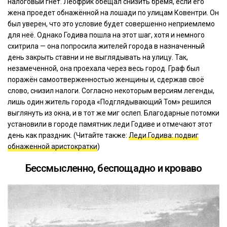
налоговый гнёт. Леофрик обещал снизить бремя, если его
жена проедет обнажённой на лошади по улицам Ковентри. Он
был уверен, что это условие будет совершенно неприемлемо
для неё. Однако Годива пошла на этот шаг, хотя и немного
схитрила — она попросила жителей города в назначенный
день закрыть ставни и не выглядывать на улицу. Так,
незамеченной, она проехала через весь город. Граф был
поражён самоотверженностью женщины и, сдержав своё
слово, снизил налоги. Согласно некоторым версиям легенды,
лишь один житель города «Подглядывающий Том» решился
выглянуть из окна, и в тот же миг ослеп. Благодарные потомки
установили в городе памятник леди Годиве и отмечают этот
день как праздник. (Читайте также:
Леди Годива: подвиг
обнаженной аристократки
)
Бессмысленно, беспощадно и кроваво